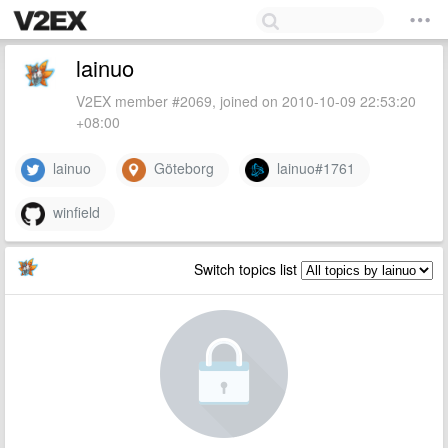
lainuo
V2EX member #2069, joined on 2010-10-09 22:53:20
+08:00
lainuo
Göteborg
lainuo#1761
winfield
Switch topics list