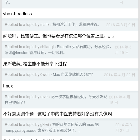
日
了。
vbox-headless
Replied to a topic by mattx
杭州滨江工作，求租房建议。
2016 年 8 月 9 日
›
闻堰吧，比较便宜。但也要看是在滨江哪个位置上班。。。
Replied to a topic by chilaoqi
Bluenile 买钻石成功，分享经验，
2014 年 5
›
月 19 日
感谢@tension 香港转运，一切顺利。
果断收藏, 楼主能不能分享下过程
Replied to a topic by 0wen
Mac 自带终端能否分屏？
2014 年 4 月 22 日
›
tmux
Replied to a topic by revir
记一次求医被骗经历，今天才发现
2014 年 4 月
›
15 日
自己被骗了！
不好意思跑个题...这帖子中的中医支持者好多没有头像啊...
Replied to a topic by gkiwi
为啥从苹果团新入的 mac 把
2014 年 3
›
月 27 日
numpy,scipy,xcode 命令行版工具都装好了。。