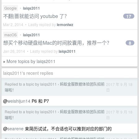
Google
•
laiqs2011
不翻|蔷就能访问 youtube 了？
17
Mar 2, 2014 • Lastly replied by
lemonlwz
macOS
•
laiqs2011
想买个移动硬盘给Mac的时间胶囊用，推荐一个？
8
Jan 26, 2014 • Lastly replied by
laiqs2011
More topics by laiqs2011
»
laiqs2011's recent replies
Replied to a topic by laiqs2011
蚂蚁金服数据体验团队招前
2017 年 9 月 18
›
日
端啦！
@
weishijun14
P6 和 P7
Replied to a topic by laiqs2011
蚂蚁金服数据体验团队招前
2017 年 9 月 18
›
日
端啦！
@
searene
来简历试试，不合适也可以推到对应的部门的