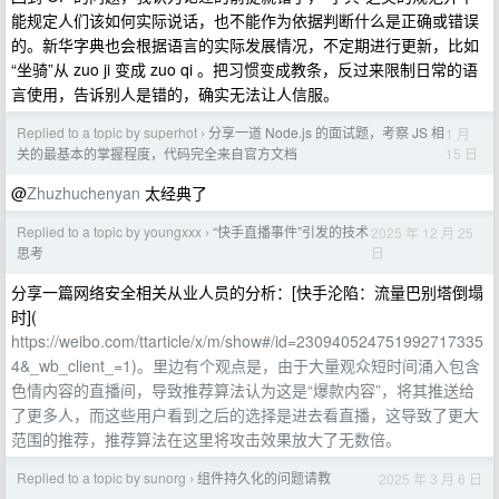
能规定人们该如何实际说话，也不能作为依据判断什么是正确或错误
的。新华字典也会根据语言的实际发展情况，不定期进行更新，比如
“坐骑”从 zuo ji 变成 zuo qi 。把习惯变成教条，反过来限制日常的语
言使用，告诉别人是错的，确实无法让人信服。
Replied to a topic by superhot
分享一道 Node.js 的面试题，考察 JS 相
1 月
›
15 日
关的最基本的掌握程度，代码完全来自官方文档
@
Zhuzhuchenyan
太经典了
Replied to a topic by youngxxx
“快手直播事件”引发的技术
2025 年 12 月 25
›
日
思考
分享一篇网络安全相关从业人员的分析：[快手沦陷：流量巴别塔倒塌
时](
https://weibo.com/ttarticle/x/m/show#/id=230940524751992717335
4&_wb_client_=1)。里边有个观点是，由于大量观众短时间涌入包含
色情内容的直播间，导致推荐算法认为这是“爆款内容”，将其推送给
了更多人，而这些用户看到之后的选择是进去看直播，这导致了更大
范围的推荐，推荐算法在这里将攻击效果放大了无数倍。
Replied to a topic by sunorg
组件持久化的问题请教
2025 年 3 月 6 日
›