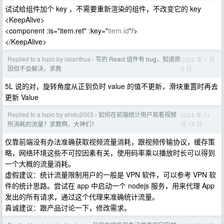
试试给组件加个 key ，不需要重新渲染的组件，不改变它的 key
<KeepAlive>
<component :is="item.ref" :key="
item.id
"/>
</KeepAlive>
Replied to a topic by lisianthus
写的 React 组件有 bug，知道原
2025 年 1 月
›
9 日
因但不会解决，求教
5L 说的对，旋转角度从正到负时 value 的值不更新，滑块重置时再去
更新 Value
Replied to a topic by shidu2003
如何在前端统计用户观看视频
2024 年 11
›
月 15 日
所消耗的流量？求教啊，大神们！
仅靠前端没有办法准确获取视频流量消耗，跟视频传输协议，缓存策
略，网络环境这些不可控因素有关，使用码率乘以播放时长可以得到
一个大概的流量消耗。
虚假建议：统计流量限制用户的一般是 VPN 软件，可以参考 VPN 软
件的统计思路。尝试在 app 中启动一个 nodejs 服务，用来代理 App
发出的所有请求，通过这个代理来准确统计流量。
真诚建议：跟产品讨论一下，修改需求。