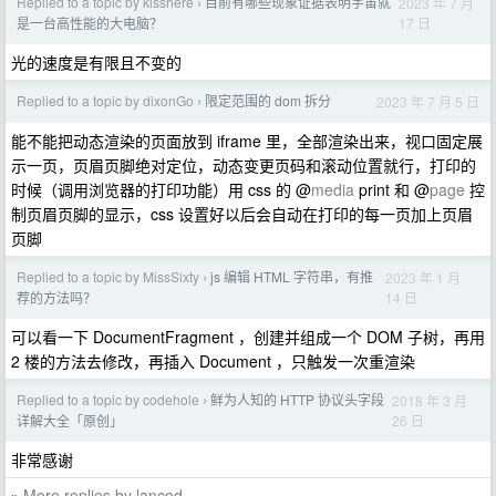
Replied to a topic by kisshere
目前有哪些现象证据表明宇宙就
2023 年 7 月
›
17 日
是一台高性能的大电脑？
光的速度是有限且不变的
Replied to a topic by dixonGo
限定范围的 dom 拆分
2023 年 7 月 5 日
›
能不能把动态渲染的页面放到 iframe 里，全部渲染出来，视口固定展
示一页，页眉页脚绝对定位，动态变更页码和滚动位置就行，打印的
时候（调用浏览器的打印功能）用 css 的 @
media
print 和 @
page
控
制页眉页脚的显示，css 设置好以后会自动在打印的每一页加上页眉
页脚
Replied to a topic by MissSixty
js 编辑 HTML 字符串，有推
2023 年 1 月
›
14 日
荐的方法吗？
可以看一下 DocumentFragment ，创建并组成一个 DOM 子树，再用
2 楼的方法去修改，再插入 Document ，只触发一次重渲染
Replied to a topic by codehole
鲜为人知的 HTTP 协议头字段
2018 年 3 月
›
26 日
详解大全「原创」
非常感谢
More replies by lanced