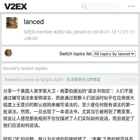
lanced
V2EX member #282134, joined on 2018-01-12 17:21:11
+08:00
Switch topics list
lanced's recent replies
Replied to a topic by QingXuJiaZhi
无法接受自己的错误
5 月 9 日
›
分享一个美国人类学家大卫・格雷伯提出的“语法书效应”：人们不是
通过编写语法来发明语言，而是通过观察人们说话时似乎在应用很大
程度上无意识的默认规则来编写语法的，至少是任何既有语言的第一
批语法。然而，一旦出现了一本语法书，尤其当它被用到了教室里，
就会让人感觉那些规则不仅仅描述了人们实际如何说话，而且规定了
他们应该如何说话。
回到 OP 的问题，我认为论述的前提就错了，“字典”之类的规范并不