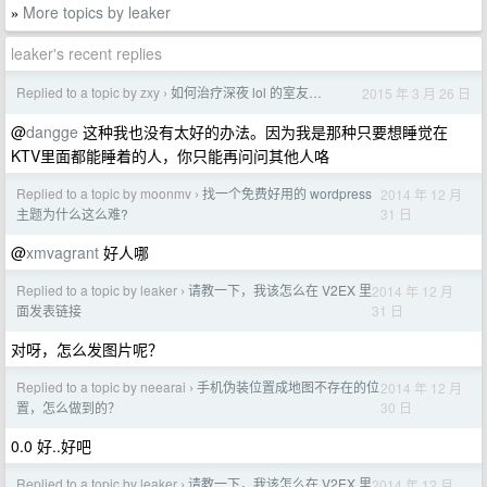
More topics by leaker
»
leaker's recent replies
Replied to a topic by zxy
如何治疗深夜 lol 的室友…
2015 年 3 月 26 日
›
@
dangge
这种我也没有太好的办法。因为我是那种只要想睡觉在
KTV里面都能睡着的人，你只能再问问其他人咯
Replied to a topic by moonmv
找一个免费好用的 wordpress
2014 年 12 月
›
31 日
主题为什么这么难?
@
xmvagrant
好人哪
Replied to a topic by leaker
请教一下，我该怎么在 V2EX 里
2014 年 12 月
›
31 日
面发表链接
对呀，怎么发图片呢？
Replied to a topic by neearai
手机伪装位置成地图不存在的位
2014 年 12 月
›
30 日
置，怎么做到的？
0.0 好..好吧
Replied to a topic by leaker
请教一下，我该怎么在 V2EX 里
2014 年 12 月
›