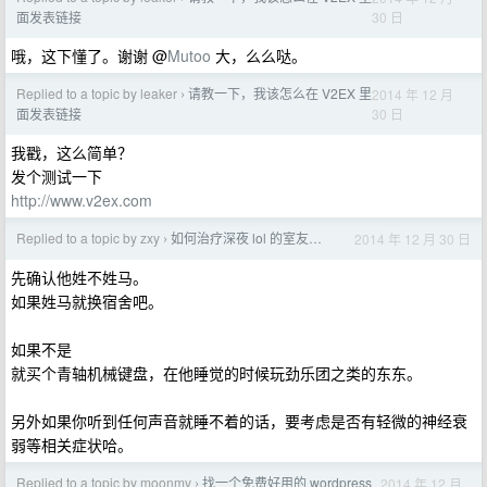
30 日
面发表链接
哦，这下懂了。谢谢 @
Mutoo
大，么么哒。
Replied to a topic by leaker
请教一下，我该怎么在 V2EX 里
2014 年 12 月
›
30 日
面发表链接
我戳，这么简单？
发个测试一下
http://www.v2ex.com
Replied to a topic by zxy
如何治疗深夜 lol 的室友…
2014 年 12 月 30 日
›
先确认他姓不姓马。
如果姓马就换宿舍吧。
如果不是
就买个青轴机械键盘，在他睡觉的时候玩劲乐团之类的东东。
另外如果你听到任何声音就睡不着的话，要考虑是否有轻微的神经衰
弱等相关症状哈。
Replied to a topic by moonmv
找一个免费好用的 wordpress
2014 年 12 月
›