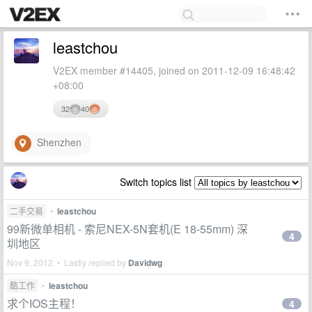
leastchou
V2EX member #14405, joined on 2011-12-09 16:48:42
+08:00
32
40
Shenzhen
Switch topics list
二手交易
•
leastchou
99新微单相机 - 索尼NEX-5N套机(E 18-55mm) 深
4
圳地区
Nov 9, 2012 • Lastly replied by
Davidwg
酷工作
•
leastchou
求个IOS主程！
4