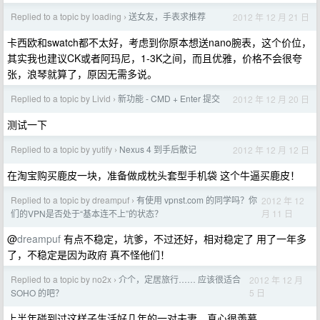
Replied to a topic by loading
送女友，手表求推荐
2012 年 12 月 21 日
›
卡西欧和swatch都不太好，考虑到你原本想送nano腕表，这个价位，
其实我也建议CK或者阿玛尼，1-3K之间，而且优雅，价格不会很夸
张，浪琴就算了，原因无需多说。
Replied to a topic by Livid
新功能 - CMD + Enter 提交
2012 年 12 月 20 日
›
测试一下
Replied to a topic by yutify
Nexus 4 到手后散记
2012 年 12 月 12 日
›
在淘宝购买鹿皮一块，准备做成枕头套型手机袋 这个牛逼买鹿皮！
Replied to a topic by dreampuf
有使用 vpnst.com 的同学吗？你
2012 年 12
›
月 11 日
们的VPN是否处于“基本连不上”的状态？
@
dreampuf
有点不稳定，坑爹，不过还好，相对稳定了 用了一年多
了，不稳定是因为政府 真不怪他们！
Replied to a topic by no2x
介个，定居旅行…… 应该很适合
2012 年 12 月
›
5 日
SOHO 的吧？
上半年碰到过这样子生活好几年的一对夫妻，真心很羡慕。