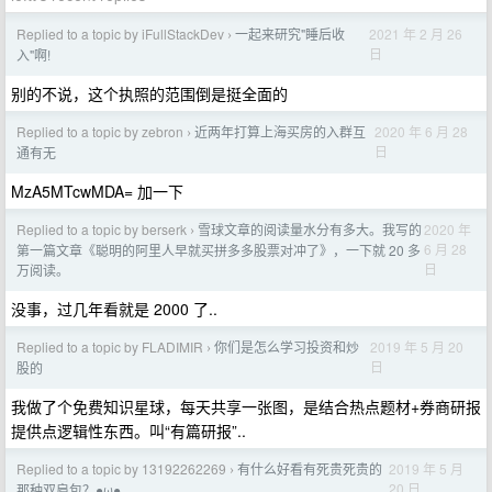
Replied to a topic by iFullStackDev
一起来研究"睡后收
2021 年 2 月 26
›
日
入"啊!
别的不说，这个执照的范围倒是挺全面的
Replied to a topic by zebron
近两年打算上海买房的入群互
2020 年 6 月 28
›
日
通有无
MzA5MTcwMDA= 加一下
Replied to a topic by berserk
雪球文章的阅读量水分有多大。我写的
2020 年
›
6 月 28
第一篇文章《聪明的阿里人早就买拼多多股票对冲了》，一下就 20 多
日
万阅读。
没事，过几年看就是 2000 了..
Replied to a topic by FLADIMIR
你们是怎么学习投资和炒
2019 年 5 月 20
›
日
股的
我做了个免费知识星球，每天共享一张图，是结合热点题材+券商研报
提供点逻辑性东西。叫“有篇研报”..
Replied to a topic by 13192262269
有什么好看有死贵死贵的
2019 年 5 月
›
20 日
那种双肩包？●ω●