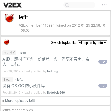
leftt
V2EX member #15994, joined on 2012-01-25 22:58:10
+08:00
Switch topics list
奇思妙想
•
leftt
A 股：题材千万条，价值第一条。浮赢不买房，亲
12
人泪两行。
Feb 26, 2019 • Lastly replied by
tadtung
Steam
•
leftt
没有 CS GO 的小伙伴吗
17
Feb 28, 2019 • Lastly replied by
jiadebbie666
More topics by leftt
»
leftt's recent replies