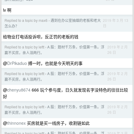
lv 啊
Replied to a topic by max6
遇到在办公室抽烟的老板和老大
2019 年 3 月 13
›
日
怎么办？
给物业打电话投诉呗，反正罚的老板的钱
Replied to a topic by leftt
A 股：题材千万条，价值第一条。浮
2019 年 2 月
›
26 日
赢不买房，亲人泪两行。
@
DrPikaduo
搏一时，也就是今天明天的事
Replied to a topic by leftt
A 股：题材千万条，价值第一条。浮
2019 年 2 月
›
26 日
赢不买房，亲人泪两行。
@
chenyu8674
666 玩个参与度，日久就发现名字没特色的往往比较
好
Replied to a topic by leftt
A 股：题材千万条，价值第一条。浮
2019 年 2 月
›
26 日
赢不买房，亲人泪两行。
@
thinnonex
买房就是买一线房子，收割链如此
Replied to a topic by leftt
A 股：题材千万条，价值第一条。浮
2019 年 2 月
›