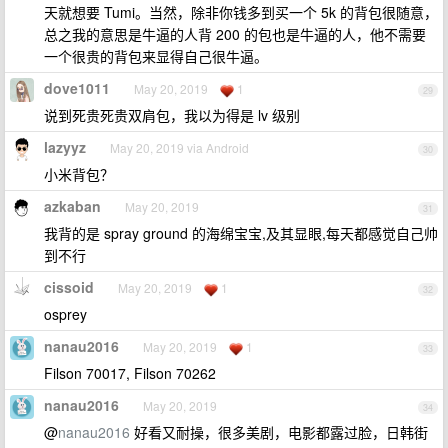
天就想要 Tumi。当然，除非你钱多到买一个 5k 的背包很随意，
总之我的意思是牛逼的人背 200 的包也是牛逼的人，他不需要
一个很贵的背包来显得自己很牛逼。
dove1011
May 20, 2019
1
29
说到死贵死贵双肩包，我以为得是 lv 级别
lazyyz
May 20, 2019 via Android
30
小米背包？
azkaban
May 20, 2019
31
我背的是 spray ground 的海绵宝宝,及其显眼,每天都感觉自己帅
到不行
cissoid
May 20, 2019
1
32
osprey
nanau2016
May 20, 2019
1
33
Filson 70017, Filson 70262
nanau2016
May 20, 2019
34
@
nanau2016
好看又耐操，很多美剧，电影都露过脸，日韩街