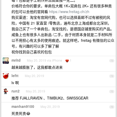
每个包都是手工制作并且图案独一无二。
价格符合你的要求，单肩包大概 1K+双肩包 2K+ 还有很多种类
的包可以去他的官网看
https://www.freitag.ch/zh
购买渠道：淘宝有官网代购，也可以选择直邮不过有被税的风
险，中国有 21 家直营 /零售店，遍布北京上海成都台北深圳，
我自己买了一个单肩包，淘宝找的，是德国店铺里购买的产品。
咸鱼上也有很多人出新品 /二手，由于材质本身就是二手材料所
以不用担心有太多的使用痕迹。就这样吧，freitag 有微信的公众
号，有兴趣的可以多了解了解
祝你找到自己喜欢的包包
mritd
May 20, 2019 via iPhone
1
73
越来越膨胀了，这我都敢点进来
leftt
May 20, 2019
74
lv 啊
run2
May 20, 2019
75
推荐 FJALLRAVEN 、TIMBUK2、SWISSGEAR
manhan9100
May 20, 2019
76
死贵死贵😂