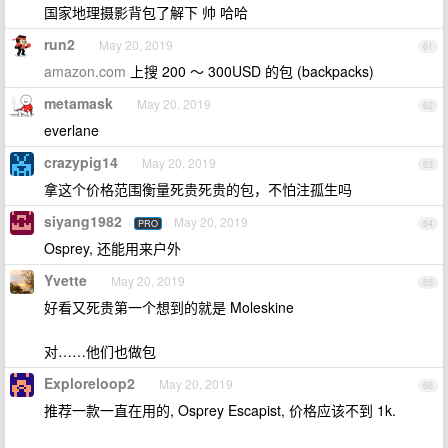
国家地理摄影背包了解下 帅 哈哈
run2
May 20, 2019
61
amazon.com
上搜 200 ～ 300USD 的包 (backpacks)
metamask
May 20, 2019
62
everlane
crazypig14
May 20, 2019
63
拿这个价格范围衡量死贵死贵的包，不怕注孤生吗
siyang1982
May 20, 2019
PRO
64
Osprey, 还能用来户外
Yvette
May 20, 2019
65
好看又死贵第一个想到的就是 Moleskine
对……他们也做包
Exploreloop2
May 20, 2019
66
推荐一款一直在用的, Osprey Escapist, 价格应该不到 1k.