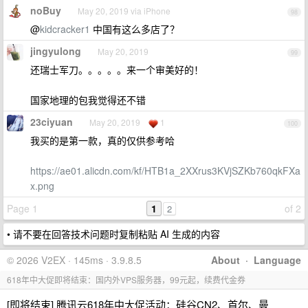
noBuy
May 20, 2019 via iPhone
98
@
kidcracker1
中国有这么多店了？
jingyulong
May 20, 2019
99
还瑞士军刀。。。。。来一个审美好的！
国家地理的包我觉得还不错
23ciyuan
May 20, 2019
1
100
我买的是第一款，真的仅供参考哈
https://ae01.alicdn.com/kf/HTB1a_2XXrus3KVjSZKb760qkFXa
x.png
Page 1
1
of 2
2
• 请不要在回答技术问题时复制粘贴 AI 生成的内容
© 2026 V2EX · 145ms · 3.9.8.5
About
·
Language
618年中大促即将结束：国内外VPS服务器，99元起，续费代金券
[即将结束] 腾讯云618年中大促活动：硅谷CN2、首尔、曼