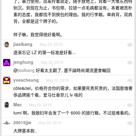
了，暴力使用，出差拎着就走，随手放地上，背着一大堆东西特
别沉，到现在为止，书包带、拉锁一点毛病都没有，本着艰苦朴
素的态度，我都找不到换包的理由。我的行李箱，单肩背，双肩
背，全都是这个牌子的。
样子嘛，我觉得很好看啊。
jiaslbang
May 20, 2019
88
逐渐忘记 LZ 的第一标准是好看...
jenghung
May 20, 2019
89
@
jiaslbang
好看太主觀了, 還不論時尚潮流還會輪回
yvescheung
May 20, 2019
90
côte&ciel，价格符合你的需求，如果要死贵死贵的，法国那堆奢
侈品牌挨个看，爱马仕香奈儿 lv 啥的
Mac
May 20, 2019
91
tumi 啊，我媳妇年会发了一个 6000 的旅行箱，不过挺难看的。
20015jjw
May 20, 2019
92
大牌基本款..