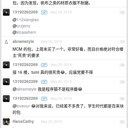
包，因为发现，帆布之类的材质衣服不耐磨。
13192262269
May 20, 2019
OP
16
@
112xiangtao
@
orzjerry
@
stcasshern
abramstyle
May 20, 2019
17
MCM 的包，上周末买了一个。非常好看，而且价格绝对符合楼
主“死贵”的要求
13192262269
May 20, 2019
OP
18
接 16 楼，tumi 真的很死贵😂，应届党要不得
13192262269
May 20, 2019
OP
19
@
abramstyle
我是程序猿不是程序媛😂
13192262269
May 20, 2019
OP
20
@
loveour
😂对我来说，已经差不多贵了，学生时代都是百来块
的包
HansCathy
May 20, 2019
21