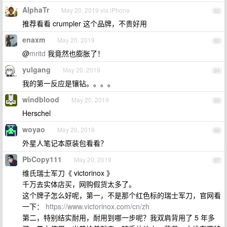
AlphaTr
May 20, 2019 via iPhone
82
推荐看看 crumpler 这个品牌，不贵好用
enaxm
May 20, 2019
83
@
mritd
我竟然也膨胀了！
yulgang
May 20, 2019
84
我的第一反应是镶钻。。。。
windblood
May 20, 2019
85
Herschel
woyao
May 20, 2019
86
外星人笔记本原装包看看？
PbCopy111
May 20, 2019
87
维氏瑞士军刀《 victorinox 》
千万去实体店买，网购假货太多了。
这个牌子怎么好呢，第一，不是那个红色标的瑞士军刀，官网看
一下：
https://www.victorinox.com/cn/zh
第二，特别结实耐用，耐用到哪一步呢？我双肩背用了 5 年多