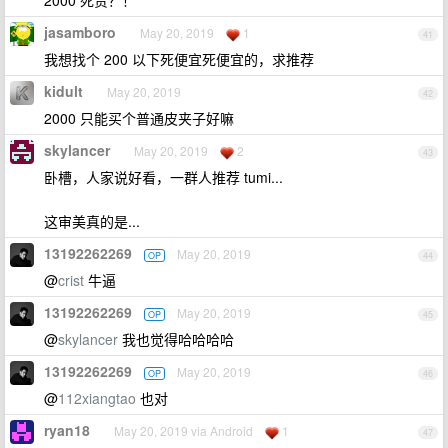
2000 死贵？！
jasamboro
May 20, 2019
1
41
我想找个 200 以下死便宜死便宜的，求推荐
kidult
May 20, 2019
42
2000 只能买个普通皮夹子好嘛
skylancer
May 20, 2019
2
43
卧槽，人家说好看，一群人推荐 tumi...
这审美真的是...
13192262269
May 20, 2019
OP
44
@
crist
牛逼
13192262269
May 20, 2019
OP
45
@
skylancer
我也觉得哈哈哈哈
13192262269
May 20, 2019
OP
46
@
112xiangtao
也对
ryan18
May 20, 2019 via Android
1
47