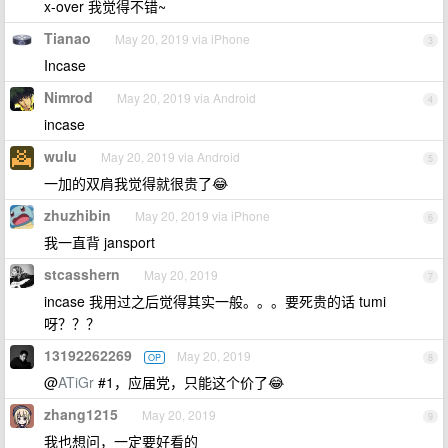
x-over 我觉得不错~
Tianao
May 20, 2019 via iPhone
3
Incase
Nimrod
May 20, 2019 via Android
4
incase
wulu
May 20, 2019 via Android
5
一加的双肩我觉得就很贵了😂
zhuzhibin
May 20, 2019 via iPhone
6
我一直背 jansport
stcasshern
May 20, 2019
7
incase 我用过之后觉得其实一般。。。要死贵的话 tumi
呀？？？
13192262269
May 20, 2019
OP
8
@
ATiGr
#1，应届党，只能这个价了😂
zhang1215
May 20, 2019
9
我也想问，一定要好看的