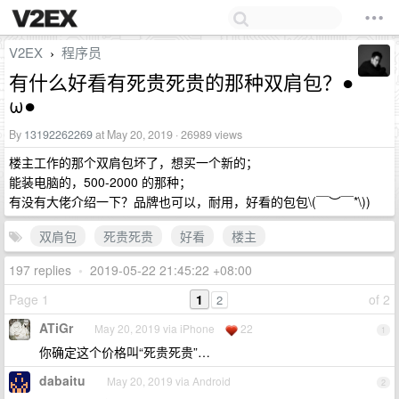
V2EX
程序员
›
有什么好看有死贵死贵的那种双肩包？●
ω●
By
13192262269
at May 20, 2019 · 26989 views
楼主工作的那个双肩包坏了，想买一个新的；
能装电脑的，500-2000 的那种；
有没有大佬介绍一下？品牌也可以，耐用，好看的包包\(￣︶￣*\))
双肩包
死贵死贵
好看
楼主
197 replies
•
2019-05-22 21:45:22 +08:00
Page 1
1
of 2
2
ATiGr
May 20, 2019 via iPhone
22
1
你确定这个价格叫“死贵死贵”…
dabaitu
May 20, 2019 via Android
2