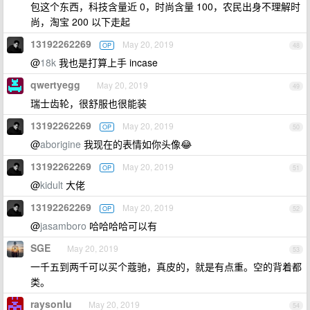
包这个东西，科技含量近 0，时尚含量 100，农民出身不理解时
尚，淘宝 200 以下走起
13192262269
May 20, 2019
OP
48
@
18k
我也是打算上手 incase
qwertyegg
May 20, 2019
49
瑞士齿轮，很舒服也很能装
13192262269
May 20, 2019
OP
50
@
aborigine
我现在的表情如你头像😂
13192262269
May 20, 2019
OP
51
@
kidult
大佬
13192262269
May 20, 2019
OP
52
@
jasamboro
哈哈哈哈可以有
SGE
May 20, 2019
53
一千五到两千可以买个蔻驰，真皮的，就是有点重。空的背着都
类。
raysonlu
May 20, 2019
54