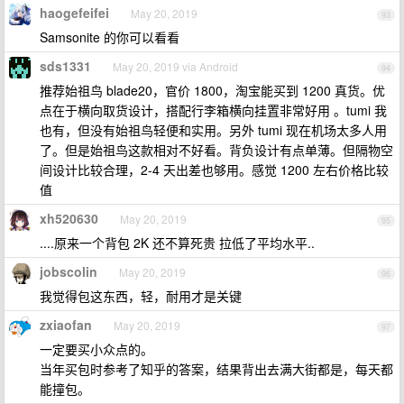
haogefeifei
May 20, 2019
93
Samsonite 的你可以看看
sds1331
May 20, 2019 via Android
94
推荐始祖鸟 blade20，官价 1800，淘宝能买到 1200 真货。优
点在于横向取货设计，搭配行李箱横向挂置非常好用 。tumi 我
也有，但没有始祖鸟轻便和实用。另外 tumi 现在机场太多人用
了。但是始祖鸟这款相对不好看。背负设计有点单薄。但隔物空
间设计比较合理，2-4 天出差也够用。感觉 1200 左右价格比较
值
xh520630
May 20, 2019
95
....原来一个背包 2K 还不算死贵 拉低了平均水平..
jobscolin
May 20, 2019
96
我觉得包这东西，轻，耐用才是关键
zxiaofan
May 20, 2019
97
一定要买小众点的。
当年买包时参考了知乎的答案，结果背出去满大街都是，每天都
能撞包。