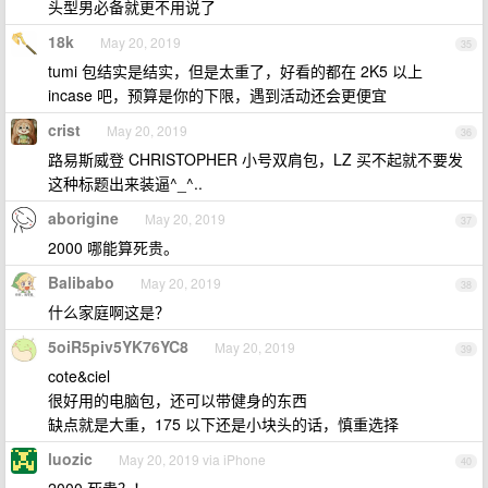
头型男必备就更不用说了
18k
May 20, 2019
35
tumi 包结实是结实，但是太重了，好看的都在 2K5 以上
incase 吧，预算是你的下限，遇到活动还会更便宜
crist
May 20, 2019
36
路易斯威登 CHRISTOPHER 小号双肩包，LZ 买不起就不要发
这种标题出来装逼^_^..
aborigine
May 20, 2019
37
2000 哪能算死贵。
Balibabo
May 20, 2019
38
什么家庭啊这是？
5oiR5piv5YK76YC8
May 20, 2019
39
cote&ciel
很好用的电脑包，还可以带健身的东西
缺点就是大重，175 以下还是小块头的话，慎重选择
luozic
May 20, 2019 via iPhone
40