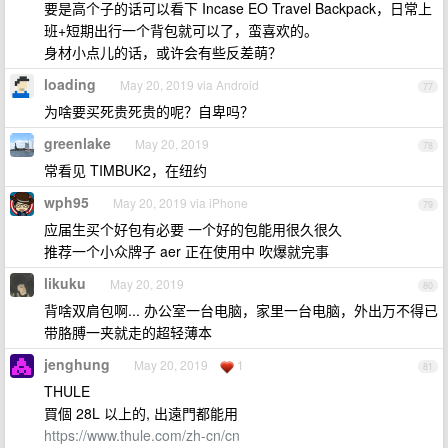
要是高个子的话可以看下 Incase EO Travel Backpack，日常上
班+短期出行一个背包就可以了，蛮喜欢的。
身材小点儿的话，或许会有些反差萌？
loading
May 20, 2019 via Android
77
为啥要买死贵死贵的呢？自卑吗？
greenlake
May 20, 2019
78
常看见 TIMBUK2，在纽约
wph95
May 20, 2019 via iPhone
79
应届生买个好包有必要 一个好的包能用很久很久
推荐一个小众牌子 aer 正在使用中 吹爆就完事
likuku
May 20, 2019
80
背啥双肩包啊... 办公室一台电脑，家里一台电脑，外出万不得已
带胳膊一夹就走的超轻薄本
jenghung
May 20, 2019
1
81
THULE
買個 28L 以上的, 出遠門都能用
https://www.thule.com/zh-cn/cn