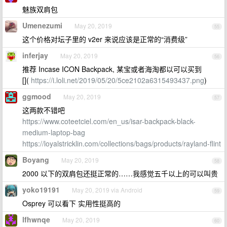
魅族双肩包
Umenezumi
May 20, 2019
55
这个价格对坛子里的 v2er 来说应该是正常的“消费级”
inferjay
May 20, 2019
56
推荐 Incase ICON Backpack, 某宝或者海淘都以可以买到
[](
https://i.loli.net/2019/05/20/5ce2102a6315493437.png
)
ggmood
May 20, 2019
57
这两款不错吧
https://www.coteetciel.com/en_us/isar-backpack-black-
medium-laptop-bag
https://loyalstricklin.com/collections/bags/products/rayland-flint
Boyang
May 20, 2019
58
2000 以下的双肩包还挺正常的……我感觉五千以上的可以叫贵
yoko19191
May 20, 2019 via Android
59
Osprey 可以看下 实用性挺高的
lfhwnqe
May 20, 2019
60