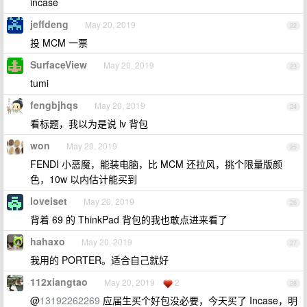
incase
jeffdeng
May 20, 2019
22
投 MCM 一票
SurfaceView
May 20, 2019
23
tumi
fengbjhqs
May 20, 2019
24
看标题，我以为是说 lv 背包
won
May 20, 2019
25
FENDI 小恶魔，能装电脑，比 MCM 还拉风，挑个限量版颜
色，10w 以内估计能买到
loveiset
May 20, 2019
26
背着 69 的 ThinkPad 背包的我也敢点进来看了
hahaxo
May 20, 2019
27
我用的 PORTER。适合自己就好
112xiangtao
May 20, 2019
2
28
@
13192262269
应届生买个好包没必要，今天买了 Incase，明