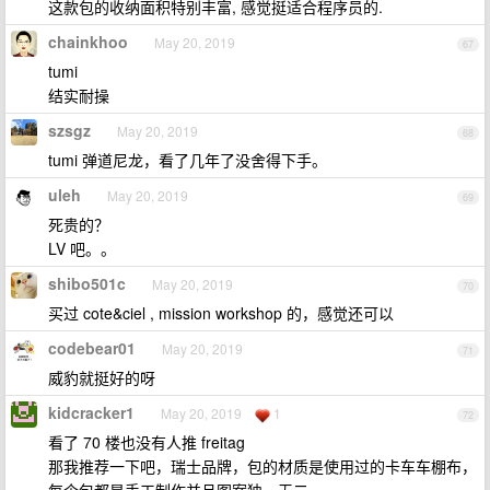
这款包的收纳面积特别丰富, 感觉挺适合程序员的.
chainkhoo
May 20, 2019
67
tumi
结实耐操
szsgz
May 20, 2019
68
tumi 弹道尼龙，看了几年了没舍得下手。
uleh
May 20, 2019
69
死贵的？
LV 吧。。
shibo501c
May 20, 2019
70
买过 cote&ciel , mission workshop 的，感觉还可以
codebear01
May 20, 2019
71
威豹就挺好的呀
kidcracker1
May 20, 2019
1
72
看了 70 楼也没有人推 freitag
那我推荐一下吧，瑞士品牌，包的材质是使用过的卡车车棚布，