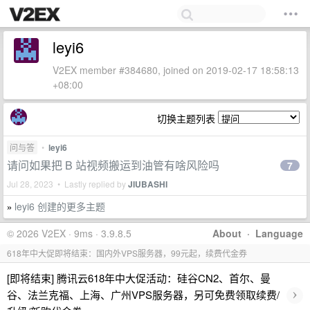
leyi6
V2EX member #384680, joined on 2019-02-17 18:58:13
+08:00
切换主题列表
问与答
•
leyi6
请问如果把 B 站视频搬运到油管有啥风险吗
7
Jul 28, 2023 • Lastly replied by
JIUBASHI
leyi6 创建的更多主题
»
© 2026 V2EX · 9ms · 3.9.8.5
About
·
Language
618年中大促即将结束：国内外VPS服务器，99元起，续费代金券
[即将结束] 腾讯云618年中大促活动：硅谷CN2、首尔、曼
›
谷、法兰克福、上海、广州VPS服务器，另可免费领取续费/