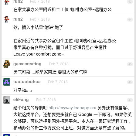
run2
Feb 7, 2018
43
在家共享办公室附近租个工位 /咖啡办公室=远程办公
run2
Feb 7, 2018
44
欸，插入字结果“附进”跑了
在家附近的共享办公室租个工位 /咖啡办公室=远程办公
家里真心有各种打扰，而且过于舒适容易产生惰性
Leave your comfort zone~
gamecreating
Feb 7, 2018
45
勇气可嘉....能举家南迁 要很大的勇气啊
tuotuobuhua
Feb 7, 2018
46
好幸福。。
eliFang
Feb 7, 2018
47
给个相关的导航吧
http://myway.leanapp.cn/
另外还有像自客、
大鲲这类平台，还想要更多就自己 Google 一下即可。如果你英
文够硬，可以选择到国外招聘平台。本人在一家研究远程工作、
移动办公的新工作方式公司上班，对这方面还是有点了解的。