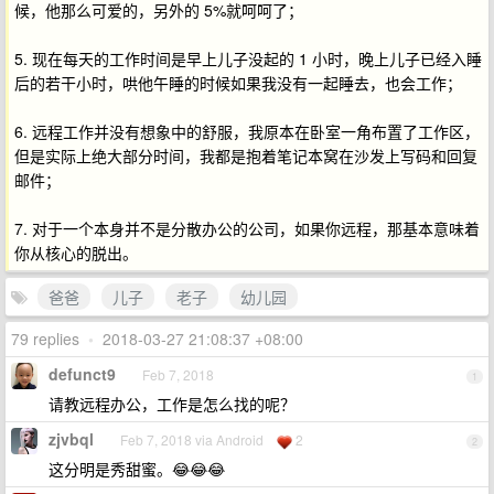
候，他那么可爱的，另外的 5%就呵呵了；
5. 现在每天的工作时间是早上儿子没起的 1 小时，晚上儿子已经入睡
后的若干小时，哄他午睡的时候如果我没有一起睡去，也会工作；
6. 远程工作并没有想象中的舒服，我原本在卧室一角布置了工作区，
但是实际上绝大部分时间，我都是抱着笔记本窝在沙发上写码和回复
邮件；
7. 对于一个本身并不是分散办公的公司，如果你远程，那基本意味着
你从核心的脱出。
爸爸
儿子
老子
幼儿园
79 replies
•
2018-03-27 21:08:37 +08:00
defunct9
Feb 7, 2018
1
请教远程办公，工作是怎么找的呢？
zjvbql
Feb 7, 2018 via Android
2
2
这分明是秀甜蜜。😂😂😂