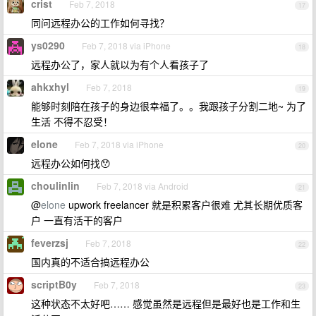
crist
Feb 7, 2018
17
同问远程办公的工作如何寻找？
ys0290
Feb 7, 2018 via iPhone
18
远程办公了，家人就以为有个人看孩子了
ahkxhyl
Feb 7, 2018
19
能够时刻陪在孩子的身边很幸福了。。我跟孩子分割二地~ 为了
生活 不得不忍受！
elone
Feb 7, 2018 via iPhone
20
远程办公如何找😯
choulinlin
Feb 7, 2018 via Android
21
@
elone
upwork freelancer 就是积累客户很难 尤其长期优质客
户 一直有活干的客户
feverzsj
Feb 7, 2018
22
国内真的不适合搞远程办公
scriptB0y
Feb 7, 2018
23
这种状态不太好吧…… 感觉虽然是远程但是最好也是工作和生