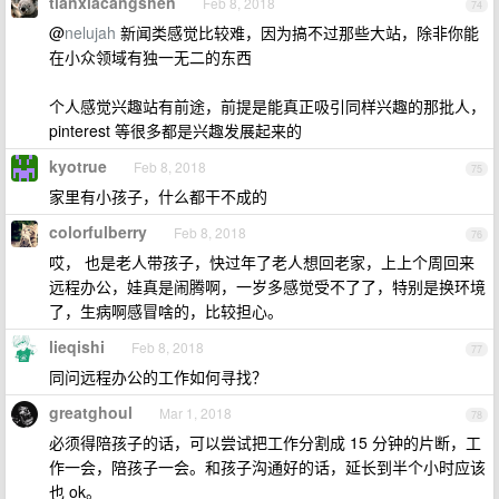
tianxiacangshen
Feb 8, 2018
74
@
nelujah
新闻类感觉比较难，因为搞不过那些大站，除非你能
在小众领域有独一无二的东西
个人感觉兴趣站有前途，前提是能真正吸引同样兴趣的那批人，
pinterest 等很多都是兴趣发展起来的
kyotrue
Feb 8, 2018
75
家里有小孩子，什么都干不成的
colorfulberry
Feb 8, 2018
76
哎， 也是老人带孩子，快过年了老人想回老家，上上个周回来
远程办公，娃真是闹腾啊，一岁多感觉受不了了，特别是换环境
了，生病啊感冒啥的，比较担心。
lieqishi
Feb 8, 2018
77
同问远程办公的工作如何寻找？
greatghoul
Mar 1, 2018
78
必须得陪孩子的话，可以尝试把工作分割成 15 分钟的片断，工
作一会，陪孩子一会。和孩子沟通好的话，延长到半个小时应该
也 ok。