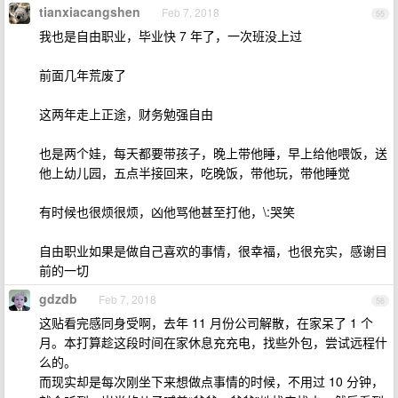
tianxiacangshen
Feb 7, 2018
55
我也是自由职业，毕业快 7 年了，一次班没上过
前面几年荒废了
这两年走上正途，财务勉强自由
也是两个娃，每天都要带孩子，晚上带他睡，早上给他喂饭，送
他上幼儿园，五点半接回来，吃晚饭，带他玩，带他睡觉
有时候也很烦很烦，凶他骂他甚至打他，\:哭笑
自由职业如果是做自己喜欢的事情，很幸福，也很充实，感谢目
前的一切
gdzdb
Feb 7, 2018
56
这贴看完感同身受啊，去年 11 月份公司解散，在家呆了 1 个
月。本打算趁这段时间在家休息充充电，找些外包，尝试远程什
么的。
而现实却是每次刚坐下来想做点事情的时候，不用过 10 分钟，