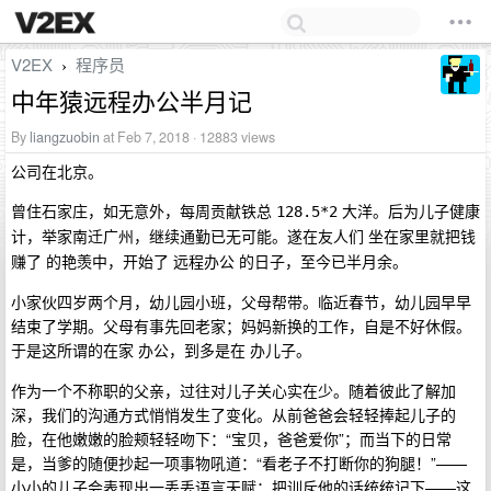
V2EX
程序员
›
中年猿远程办公半月记
By
liangzuobin
at Feb 7, 2018 · 12883 views
公司在北京。
曾住石家庄，如无意外，每周贡献铁总
大洋。后为儿子健康
128.5*2
计，举家南迁广州，继续通勤已无可能。遂在友人们
坐在家里就把钱
的艳羡中，开始了
的日子，至今已半月余。
赚了
远程办公
小家伙四岁两个月，幼儿园小班，父母帮带。临近春节，幼儿园早早
结束了学期。父母有事先回老家；妈妈新换的工作，自是不好休假。
于是这所谓的在家
，到多是在
。
办公
办儿子
作为一个不称职的父亲，过往对儿子关心实在少。随着彼此了解加
深，我们的沟通方式悄悄发生了变化。从前爸爸会轻轻捧起儿子的
脸，在他嫩嫩的脸颊轻轻吻下：“宝贝，爸爸爱你”；而当下的日常
是，当爹的随便抄起一项事物吼道：“看老子不打断你的狗腿！”——
小小的儿子会表现出一丢丢语言天赋：把训斥他的话统统记下——这