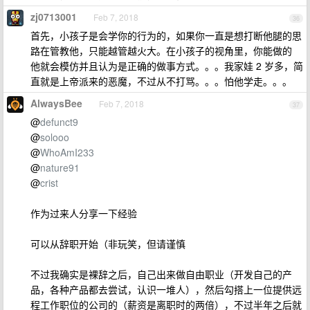
zj0713001
Feb 7, 2018
36
首先，小孩子是会学你的行为的，如果你一直是想打断他腿的思
路在管教他，只能越管越火大。在小孩子的视角里，你能做的
他就会模仿并且认为是正确的做事方式。。。我家娃 2 岁多，简
直就是上帝派来的恶魔，不过从不打骂。。。怕他学走。。。
AlwaysBee
Feb 7, 2018
37
@
defunct9
@
solooo
@
WhoAmI233
@
nature91
@
crist
作为过来人分享一下经验
可以从辞职开始（非玩笑，但请谨慎
不过我确实是裸辞之后，自己出来做自由职业（开发自己的产
品，各种产品都去尝试，认识一堆人），然后勾搭上一位提供远
程工作职位的公司的（薪资是离职时的两倍），不过半年之后就