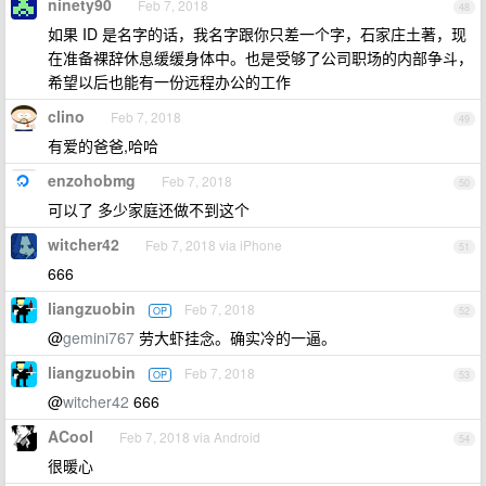
ninety90
Feb 7, 2018
48
如果 ID 是名字的话，我名字跟你只差一个字，石家庄土著，现
在准备裸辞休息缓缓身体中。也是受够了公司职场的内部争斗，
希望以后也能有一份远程办公的工作
clino
Feb 7, 2018
49
有爱的爸爸,哈哈
enzohobmg
Feb 7, 2018
50
可以了 多少家庭还做不到这个
witcher42
Feb 7, 2018 via iPhone
51
666
liangzuobin
Feb 7, 2018
OP
52
@
gemini767
劳大虾挂念。确实冷的一逼。
liangzuobin
Feb 7, 2018
OP
53
@
witcher42
666
ACool
Feb 7, 2018 via Android
54
很暖心