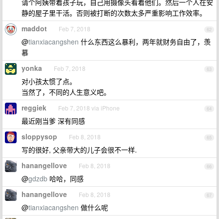
请个阿姨带着孩子玩，自己用摄像头看着他们。然后一个人在安
静的屋子里干活。否则被打断的次数太多严重影响工作效率。
maddot
Feb 7, 2018
62
@
tianxiacangshen
什么东西这么暴利，两年就财务自由了，羡
慕
yonka
Feb 7, 2018
63
对小孩太惯了点。
当然了，不同的人生意义吧。
reggiek
Feb 7, 2018 via iPhone
64
最近刚当爹 深有同感
sloppysop
Feb 8, 2018
65
写的很好, 父亲带大的儿子会很不一样.
hanangellove
Feb 8, 2018
66
@
gdzdb
哈哈，同感
hanangellove
Feb 8, 2018
67
@
tianxiacangshen
做什么呢