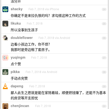
活分开
shacky
Feb 7, 2018 via iPhone
24
你确定不是来拉仇恨的吗？求勾搭这种工作的方式
likuku
Feb 7, 2018
25
所以没事别生孩子
doubleflower
Feb 7, 2018 via Android
26
边看小孩边工作，你不烦？
我那时是旁边租了套房子。
yuqingm
Feb 7, 2018
27
点个赞
pikka
Feb 7, 2018 via Android
28
手动点完赞
dapeng
Feb 7, 2018
29
鄙人此生之愿就是能在家陪着娃，顺便把钱赚了，还能不为基本
的房贷等开支担忧
chenjincan
Feb 7, 2018
30