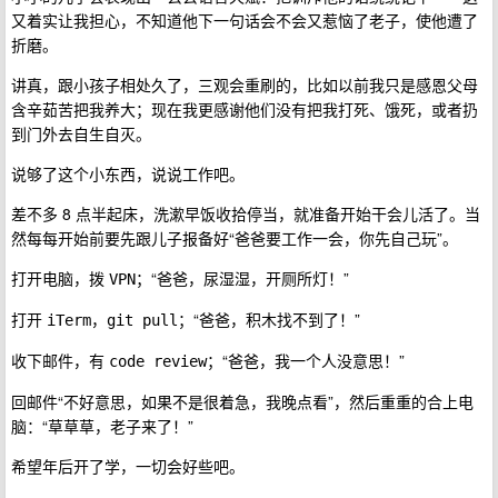
又着实让我担心，不知道他下一句话会不会又惹恼了老子，使他遭了
折磨。
讲真，跟小孩子相处久了，三观会重刷的，比如以前我只是感恩父母
含辛茹苦把我养大；现在我更感谢他们没有把我打死、饿死，或者扔
到门外去自生自灭。
说够了这个小东西，说说工作吧。
差不多 8 点半起床，洗漱早饭收拾停当，就准备开始干会儿活了。当
然每每开始前要先跟儿子报备好“爸爸要工作一会，你先自己玩”。
打开电脑，拨
；“爸爸，尿湿湿，开厕所灯！”
VPN
打开
，
；“爸爸，积木找不到了！”
iTerm
git pull
收下邮件，有
；“爸爸，我一个人没意思！”
code review
回邮件“不好意思，如果不是很着急，我晚点看”，然后重重的合上电
脑：“草草草，老子来了！”
希望年后开了学，一切会好些吧。