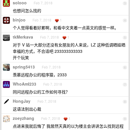
solooo
Feb 7, 2018
3
也想问怎么找的
binjoo
Feb 7, 2018
1
4
个人觉得看着好累啊，和看中文夹着一点英文的感觉一样。
tkMerkava
Feb 7, 2018
1
5
对于 V 站一大部分还没有女朋友的人来说，LZ 这种低调晒娃晒
幸福的方式，不合适吧 233333333333
开个玩笑
spring5413
Feb 7, 2018
6
羡慕远程办公的程序猿，2333
WhoAmI233
Feb 7, 2018
7
同问远程办公的工作如何寻找？
HongJay
Feb 7, 2018
8
这语法别出心裁
zoeyzhang
Feb 7, 2018
1
9
点进来我就后悔了 我居然天真的以为楼主会讲讲怎么找到远程