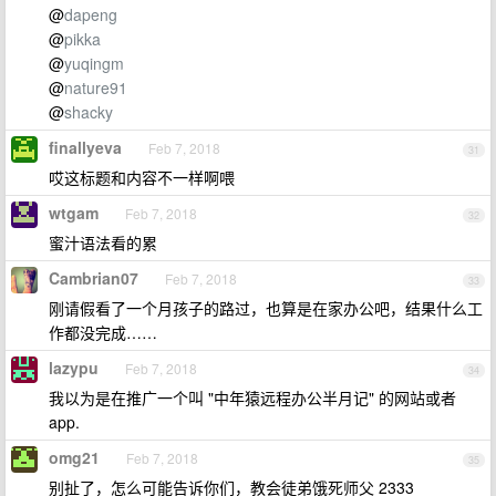
@
dapeng
@
pikka
@
yuqingm
@
nature91
@
shacky
finallyeva
Feb 7, 2018
31
哎这标题和内容不一样啊喂
wtgam
Feb 7, 2018
32
蜜汁语法看的累
Cambrian07
Feb 7, 2018
33
刚请假看了一个月孩子的路过，也算是在家办公吧，结果什么工
作都没完成……
lazypu
Feb 7, 2018
34
我以为是在推广一个叫 "中年猿远程办公半月记" 的网站或者
app.
omg21
Feb 7, 2018
35
别扯了，怎么可能告诉你们，教会徒弟饿死师父 2333