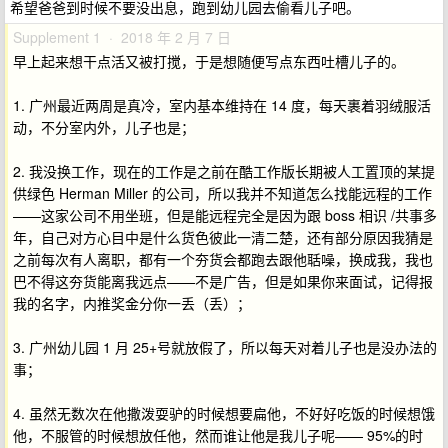
希望爸爸到时候不要没出息，跑到幼儿园去偷看儿子吧。
Supplement 1 · 2018 年 2 月 7 日
早上起来想干点活又被打搅，于是想随便写点东西吐槽儿子的。
1. 广州最近两周是真冷，室内基本维持在 14 度，每天裹着羽绒服活
动，不分室内外，儿子也是；
2. 我没换工作，现在的工作是之前在酷工作版长期被人工置顶的某提
供绿色 Herman Miller 的公司，所以我并不知道怎么找能远程的工作
——这家公司不用坐班，但是能远程完全是因为跟 boss 相识 /共事多
年，自己对方心目中是什么货色彼此一清二楚，还有部分原因我猜是
之前每次有人离职，都有一个夯货会都跑去跟他聒噪，换成我，我也
巴不得这夯货能离我远点——不是广告，但是如果你来面试，记得报
我的名字，内推奖金分你一丢（丢）；
3. 广州幼儿园 1 月 25+号就放假了，所以每天对着儿子也是没办法的
事；
4. 虽然无数次在他撒泼耍驴的时候想要扁他，不好好吃饭的时候想饿
他，不服管的时候想放任他，然而谁让他是我儿子呢—— 95%的时