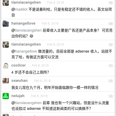
tianxiacangshen
Feb 8, 2018
68
@
maddot
不是说暴利哈，只是有稳定还不错的收入，英文站项
目
hanangellove
Feb 8, 2018
69
@
tianxiacangshen
前辈收入主要是广告还是产品本身？ 可否亮
出你的站？😆
tianxiacangshen
Feb 8, 2018
70
@
hanangellove
做流量的，目前全部是 adsense 收入，站就不
亮了哈，有做这方面可以交流
coolicer
Feb 8, 2018
71
4 岁还不会自己上厕所？
oswuhan
Feb 8, 2018
72
我女儿现在九个月，明年开始面临跟你一模一样的情况
nelujah
Feb 8, 2018
73
@
tianxiacangshen
前辈 我也有一个兴趣站，但是没什么流量
也没挂过 adsense 不知道这新闻类的可以搞搞不？