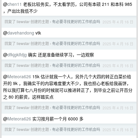
@
chen11
老板比较务实，不太看学历，公司有本硕 211 和本科 985
，产出比我低不少
回复了 liewstar 创建的主题
有必要寻找更好的工作机会吗
2025 年 4 月 16 日
›
@
davehandong
vtk
回复了 liewstar 创建的主题
有必要寻找更好的工作机会吗
2025 年 4 月 16 日
›
@
dfkjgklfdjg
确实 还是准备继续学习，一边观察
回复了 liewstar 创建的主题
有必要寻找更好的工作机会吗
2025 年 4 月 16 日
›
@
Meteora626
15k 估计就我一个人，另外几个大四的转正白菜价给
开的 9k ，我确实干的内容难度要大不少，我也担心老板给我画饼，
所以我打算七八月份的时候就可以推进转正了，到毕业之前让开百分
之 80 的薪资，这样踏实点
回复了 liewstar 创建的主题
有必要寻找更好的工作机会吗
2025 年 4 月 16 日
›
@
Meteora626
实习按月薪一个月 6000 多
回复了 liewstar 创建的主题
有必要寻找更好的工作机会吗
2025 年 4 月 16 日
›