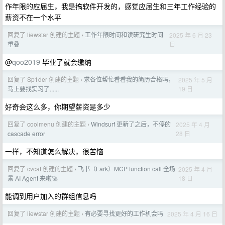
作年限的应届生，我是搞软件开发的，感觉应届生和三年工作经验的
薪资不在一个水平
回复了 liewstar 创建的主题
工作年限时间和读研究生时间
2025 年 6 月 23
›
日
重叠
@
qoo2019
毕业了就会缴纳
回复了 Sp1der 创建的主题
求各位帮忙看看我的简历合格吗，
2025 年 5 月
›
19 日
马上要找实习了......
好奇会这么多，你期望薪资是多少
回复了 coolmenu 创建的主题
Windsurf 更新了之后，不停的
2025 年 4 月
›
28 日
cascade error
一样，不知道怎么解决，很苦恼
回复了 cvcat 创建的主题
飞书（Lark）MCP function call 全场
2025 年 4 月
›
18 日
景 AI Agent 来啦🚀
能调到用户加入的群组信息吗
回复了 liewstar 创建的主题
有必要寻找更好的工作机会吗
2025 年 4 月 16 日
›