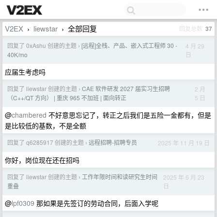
V2EX
liewstar
全部回复
回复总数
37
›
›
回复了 0xAshu 创建的主题
[远程]全栈、产品、嵌入式工程师 30 -
4 月 29
›
日
40K/mo
应届生考虑吗
回复了 liewstar 创建的主题
CAE 软件研发 2027 届实习生招聘
2 月
›
5 日
（C++/QT 方向） | 重庆 965 不加班 | 面向转正
@
chambered
不好意思忘记了，转正之后我们是五险一金都有，但是
是比较低的基数，不是全额
回复了 q6285917 创建的主题
远程招聘-招聘专员
2025 年 11 月 19 日
›
你好，岗位现在还在招吗
回复了 liewstar 创建的主题
工作年限时间和读研究生时间
2025 年 6 月 23
›
日
重叠
@
lpf0309
那如果是先签订的劳动合同，后面入学呢