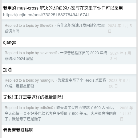
我用的 musl-cross 解决的,详细的方案写在这里了你们可以采用
https://juejin.cn/post/7322518827849416741
Replied to a topic by Steve08
有什么能快速开发网站的框架
2024 年 1 月 5
›
日
或语言吗
django
Replied to a topic by stevenself
一位普通程序员的 2023 年终
2024 年 1 月
›
3 日
总结和 2024 展望
加油
Replied to a topic by huangliu
为爱发电写了个 Redis 桌面客
2023 年 9 月
›
26 日
户端，连颗星都没
无敌! 正好需要这样的批量删除！
Replied to a topic by edis0n0
昨天淘宝买东西被坑了 600 人民币，
2023 年
›
1 月 31
今天心情一直不好外包给老客户多报价了 600 美元，客户很爽快同意
日
了，我是亏了还是赚了
老板带我赚钱啊