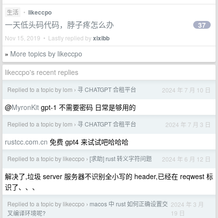
生活
•
likeccpo
一天低头码代码，脖子疼怎么办
37
Nov 15, 2019 • Lastly replied by
xixibb
More topics by likeccpo
»
likeccpo's recent replies
Replied to a topic by lom
寻 CHATGPT 合租平台
2024 年 7 月 10 日
›
@
MyronKit
gpt-1 不需要密码 日常是够用的
Replied to a topic by lom
寻 CHATGPT 合租平台
2024 年 7 月 3 日
›
rustcc.com.cn
免费 gpt4 来试试吧哈哈哈
Replied to a topic by likeccpo
[求助] rust 转义字符问题
2024 年 6 月 12 日
›
解决了,垃圾 server 服务器不识别全小写的 header,已经在 reqwest 标
识了、、、
Replied to a topic by likeccpo
macos 中 rust 如何正确设置交
2024 年 3 月
›
19 日
叉编译环境呢?