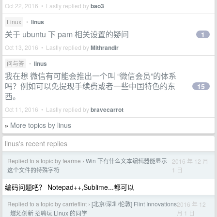
Oct 22, 2016 • Lastly replied by
bao3
Linux
•
linus
关于 ubuntu 下 pam 相关设置的疑问
1
Oct 13, 2016 • Lastly replied by
Mithrandir
问与答
•
linus
我在想 微信有可能会推出一个叫 “微信会员”的体系
吗？例如可以免提现手续费或者一些中国特色的东
15
西。
Oct 11, 2016 • Lastly replied by
bravecarrot
More topics by linus
»
linus's recent replies
Replied to a topic by fearme
Win 下有什么文本编辑器能显示
2016 年 12 月
›
1 日
这个文件的特殊字符
编码问题吧？ Notepad++,Sublime...都可以
Replied to a topic by carrieflint
[北京/深圳/伦敦] Flint Innovations
2016 年 12
›
月 1 日
| 燧炻创新 招聘玩 Linux 的同学