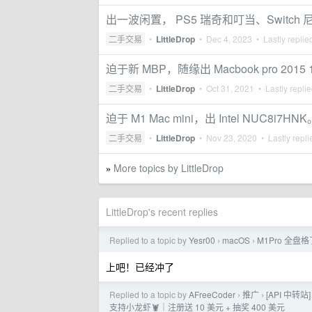
出一波闲置， PS5 瑞奇和叮当、Switch 尼尔
二手交易
•
LittleDrop
•
Dec 4, 2023
• Lastly replie
迫于新 MBP，随缘出 Macbook pro 2015 1
二手交易
•
LittleDrop
•
Oct 31, 2021
• Lastly repli
迫于 M1 Mac mini，出 Intel NUC8i7HNK
二手交易
•
LittleDrop
•
Nov 23, 2020
• Lastly repl
More topics by LittleDrop
»
LittleDrop's recent replies
Replied to a topic by
Yesr00
macOS
M1Pro 全盘
›
›
上吧！已经冲了
Replied to a topic by
AFreeCoder
推广
[API 中转站]
›
›
支持小龙虾🦞｜注册送 10 美元 + 抽奖 400 美元