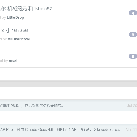
-机械纪元 和 ikbc c87
4
d by
LittleDrop
3 寸 16+256
8
ed by
MrCharlesWu
。
8
ied by
touzi
格了重装 26.5.1，然后频繁的进程无响应。
Jul 2
 APIPool - 纯血 Claude Opus 4.6 + GPT-5.4 API 中转站，支持 codex、cc，
Mar 1