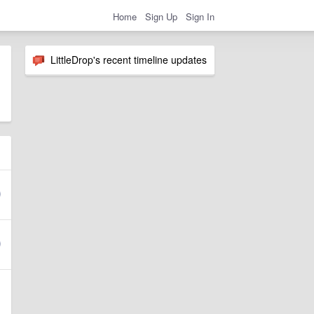
Home
Sign Up
Sign In
LittleDrop's recent timeline updates