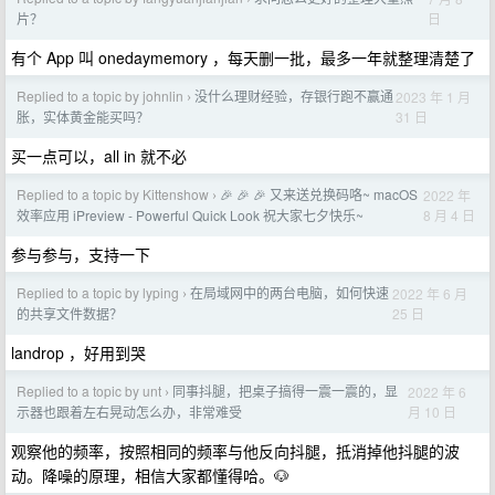
日
片？
有个 App 叫 onedaymemory ，每天删一批，最多一年就整理清楚了
Replied to a topic by johnlin
没什么理财经验，存银行跑不赢通
2023 年 1 月
›
31 日
胀，实体黄金能买吗？
买一点可以，all in 就不必
Replied to a topic by Kittenshow
🎉 🎉 🎉 又来送兑换码咯~ macOS
2022 年
›
8 月 4 日
效率应用 iPreview - Powerful Quick Look 祝大家七夕快乐~
参与参与，支持一下
Replied to a topic by lyping
在局域网中的两台电脑，如何快速
2022 年 6 月
›
25 日
的共享文件数据？
landrop ，好用到哭
Replied to a topic by unt
同事抖腿，把桌子搞得一震一震的，显
2022 年 6
›
月 10 日
示器也跟着左右晃动怎么办，非常难受
观察他的频率，按照相同的频率与他反向抖腿，抵消掉他抖腿的波
动。降噪的原理，相信大家都懂得哈。🐶