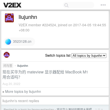
liujunhn
V2EX member #224524, joined on 2017-04-05 19:44:55
+08:00
3523128.cn
Switch topics list
问与答
•
liujunhn
现在买华为的 mateview 显示器配给 MacBook M1
用合适吗？
Aug 20, 2022
More topics by liujunhn
»
liujunhn's recent replies
Replied to a topic by fangyuanjianjian
求问怎么更好的整理大量照
7 月 8
›