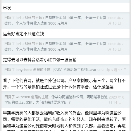
已发
回复了 iorilu 创建的主题
自制软件卖到 148 一年， 分享一个财富
2023 年 7
›
月 16 日
密码， 个人软件月收入达到 3000 元每月
运营好肯定不只这点钱
回复了 iorilu 创建的主题
自制软件卖到 148 一年， 分享一个财富
2023 年 7
›
月 16 日
密码， 个人软件月收入达到 3000 元每月
觉得去可以去抖音活着小红书做一波营销
回复了 tonychenc 创建的主题
[远程] 招聘后端工程师 Java
2023 年 6 月 17 日
›
看了下他们官网，就是个外包公司。产品案例展示有三个，两个打不
开，一个写的是供销社点进去是个什么体育平台，估计是菠菜
回复了 wuzesen 创建的主题
像华为阿里这种公司，明明是靠普通
2023 年 6
›
月 14 日
学历的员工起家的，为何越来越要求学历了
早期学历高的人都是去福利好收入高的外企，像阿里华为啊这些公
司，需要的是能干活，能吃苦能奋斗的年轻人。现在时来运转了，阿
里和华为这些公司凭借着天时地利人和做到了头部，赢者通吃，再进