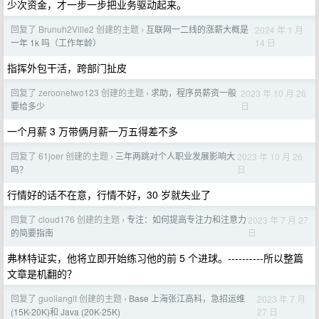
少次资金，才一步一步把业务驱动起来。
回复了 Brunuh2Ville2 创建的主题
互联网一二线的涨薪大概是
2024 年 1 月
›
14 日
一年 1k 吗（工作年龄）
指挥外包干活，跨部门扯皮
回复了 zeroonetwo123 创建的主题
求助，程序员薪资一般
2023 年 10 月 26
›
日
要给多少
一个月薪 3 万带俩月薪一万五得差不多
回复了 61joer 创建的主题
三年两跳对个人职业发展影响大
2023 年 10 月 26
›
日
吗？
行情好的话不在意，行情不好，30 岁就失业了
回复了 cloud176 创建的主题
专注：如何提高专注力和注意力
2023 年 7 月 27
›
日
的简要指南
弗林特证实，他将立即开始练习他的前 5 个进球。----------所以整篇
文章是机翻的？
回复了 guolianglt 创建的主题
Base 上海张江高科，急招运维
2023 年 7 月
›
27 日
(15K-20K)和 Java (20K-25K)