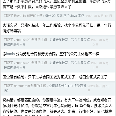
去了那么多学历高背景好的人，里边全是小利益集团，学历高的求职
者市场上数不胜数，当然通过学历来筛人了
回复了 Rever1e 创建的主题
杭州 22 应届 求个 Java 工作
2023 年 6 月 13 日
›
实话实说，只能包装成一年工作经验，找个小公司先苟住，呆一年行
情好转再跳
回复了 zzboat0422 创建的主题
老婆去年被裁，我今年又差点
2023 年 6 月
›
12 日
被清理编外人员
@
lamls
分为劳动合同和劳务合同，签订的公司主体也不一样
回复了 zzboat0422 创建的主题
老婆去年被裁，我今年又差点
2023 年 6 月
›
11 日
被清理编外人员
国企没有编制，只不过从合同工变为正式工了，成国企正式员工了
回复了 darkaforest 创建的主题
空窗期多长在 HR 接受范围
2023 年 5 月 18
›
日
内？
说实话，都是匹配度的，你要是牛逼，有大厂牛逼岗位，或者知名开
源项目光环加持，你就是空窗几年也没问题，hr 算个鸡，技术负责人
直接挖你。你要是普通岗位，就是从大厂出来，行情不好，hr 也挑挑