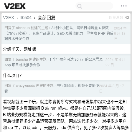
V2EX
ll0504
全部回复
回复总数
42
›
›
回复了 aichatup 创建的主题
AI 创业小团队，网站日均流量 4 位数
2024 年
›
6 月 18
（75%+ 欧美），具备产品设计、SEO 及投流能力，寻主攻 PHP 的后
日
端技术开发合作
介绍半天，网址呢
回复了 baoshu 创建的主题
1 个年盈利可达 30 万+的公众号及
2024 年 4 月
›
22 日
App 项目寻找推手合作
什么项目？
回复了 crazyweeds 创建的主题
隔行如隔山，视频不要随便
2024 年 3 月 17
›
日
看
看视频就图一个乐，就连陈睿将所有架构和研发集中起来也不一定知
道需要多少资源能把 B 站 run 起来。都是在自己认知范围内做假设，
B 站业务规模能走到这一步，不是单靠无脑加服务器就能起来的，这
背后得组建多少产品运营研发团队，网站迭代多少次，对接多少用户
和 up 主，以及 cdn ，云服务，Idc 供应商，见了多少次投资人筹集多