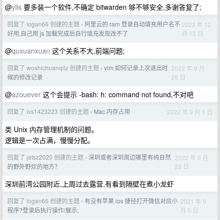
@
ylls
要多装一个软件,不确定 bitwarden 够不够安全,多谢答复了;
回复了 logan66 创建的主题
阿里云的 ram 登录自动填充用户名不
2022 年 12
›
月 13 日
好用,自己用 js 加载完成后自行填充发现改不了
@
quxuanxuan
这个关系不大,前端问题;
回复了 woshichuanqilz 创建的主题
vim 如何记录上次退出时
2022 年 9 月
›
26 日
候的修改记录
@
azouever
这个会提示 -bash: h: command not found,不对吧
回复了 lxs1423223 创建的主题
Mac 内存占用
2022 年 9 月 1 日
›
类 Unix 内存管理机制的问题。
逻辑是一次占满，慢慢分配。
回复了 jatsz2020 创建的主题
深圳或者深圳周边哪里有纯自然
2022 年 5 月
›
23 日
的野外野炊的地方？
深圳前湾公园附近,上周过去露营,有看到隔壁在煮小龙虾
回复了 logan66 创建的主题
有没有苹果 ios 捷径打开微信对应小
2021 年 9
›
月 5 日
程序?登录后执行操作/展示;