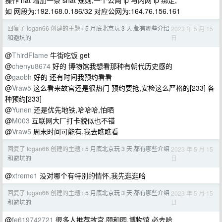
操作 nat 增加一条 snat 规则,一个公网 ip 与内网 ip 绑定;
如 网段为:192.168.0.186/32 对应公网为:164.76.156.161
回复了 logan66 创建的主题
5 月底北京玩 3 天,都有哪些介绍
2023 年 5 月 15
›
日
和避坑的
@
ThirdFlame
牛街吃饭 get
@
chenyu8674
好的 博物馆我想看那种有朝代历史感的
@
gaobh
好的 还有时间我预约看看
@
Vraw5
这么看来故宫还是很热门 预约要抢,安检这么严格的[233] 各
种预约[233]
@
Yunen
还是优先地铁,哈哈哈,怕晒
@
M003
互联网大厂打卡貌似也不错
@
Vraw5
周末时间可能有,我去瞧瞧看
回复了 logan66 创建的主题
5 月底北京玩 3 天,都有哪些介绍
2023 年 5 月 15
›
日
和避坑的
@
xtreme1
没对哪个有特别的情怀,我先逛逛哈
回复了 logan66 创建的主题
5 月底北京玩 3 天,都有哪些介绍
2023 年 5 月 15
›
日
和避坑的
@
fe619742721
很多人推荐故宫,颐和园,博物馆 必去哈