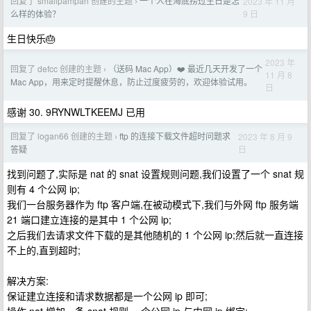
回复了 smallpampan 创建的主题
一个人在海底捞过生日是怎
2023 年 11 月
›
9 日
么样的体验？
生日快乐🎂
2023 年
回复了 defcc 创建的主题
（送码 Mac App）❤️ 最近几天开发了一个
›
11 月 8
Mac App，用来定时提醒休息，防止过度疲劳的，欢迎体验试用。
日
感谢 30. 9RYNWLTKEEMJ 已用
回复了 logan66 创建的主题
ftp 的连接下载文件超时问题求
2023 年 8 月 9
›
日
答疑
找到问题了,实际是 nat 的 snat 设置规则问题,我们设置了一个 snat 规
则有 4 个公网 ip;
我们一台服务器作为 ftp 客户端,在被动模式下,我们与外网 ftp 服务端
21 端口建立连接的是其中 1 个公网 ip;
之后我们去请求文件下载的是其他随机的 1 个公网 ip;然后就一直连接
不上的,直到超时;
解决方案:
保证建立连接和请求数据都是一个公网 ip 即可;