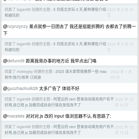
回复了 logan66 创建的主题
5 月底北京玩 3 天,都有哪些介绍
2023 年 5 月 15
›
日
和避坑的
@
nzynzynzy
差点就参一日团去了 我还是挺能折腾的 去都去了折腾一
下
回复了 logan66 创建的主题
5 月底北京玩 3 天,都有哪些介绍
2023 年 5 月 15
›
日
和避坑的
@
defunct9
距离我哥办事的地方近 我早点出门咯
回复了 mokeyjay 创建的主题
2023 请大家帮我推荐一些 mac
2023 年 1 月
›
22 日
软件/技巧/效率 订阅源
@
guozhaohui628
太多广告了 体验不好
回复了 logan66 创建的主题
阿里云的 ram 登录自动填充用户名不
2022 年 12
›
月 13 日
好用,自己用 js 加载完成后自行填充发现改不了
@
mscststs
对对对,js 改的 input 值浏览器不认,有思路了;
回复了 logan66 创建的主题
阿里云的 ram 登录自动填充用户名不
2022 年 12
›
月 13 日
好用,自己用 js 加载完成后自行填充发现改不了