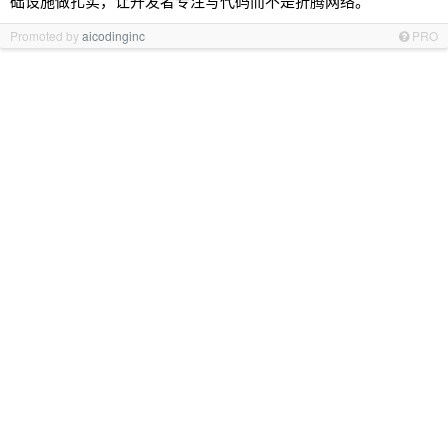
础设施做扎实，让开发者专注写代码而不是折腾网络。
Promoted by
aicodinginc
PRO