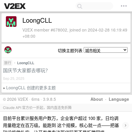
LoongCLL
V2EX member #678002, joined on 2024-02-28 16:19:49
+08:00
切换主题列表
旅行
•
LoongCLL
国庆节大家都去哪玩？
Sep 25, 2025
LoongCLL 创建的更多主题
»
© 2026 V2EX · 6ms · 3.9.8.5
About
·
Language
Claude API 官方价一折起，国内直连免折腾
目前平台累计服务用户数万，企业客户超过 100 家，日均调
›
用量稳定在百万级。能跑到 这个规模，核心就一点——把基