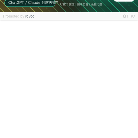
Promoted by
rdvcc
PRO