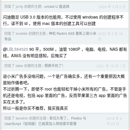
回复了 jonty 创建的主题
unraid U 盘选择
2024 年 3 月 2 日
›
闪迪酷豆 USB 3.0 版本的也能用，不过使用 windows 的创建程序不
行，读不到 id ，使用 mac 版本的创建工具可以创建
回复了 iovekkk 创建的主题
神机 Redmi AX6 重新上架小米
2022 年 3 月 18
›
日
有品
@
LBL584520
90 平，500M ，油管 1080P ，电脑、电视、NAS 都有
线，AX6S 没有明显感知，后悔买了
回复了 lakie 创建的主题
想换手机了！
2021 年 10 月 1 日
›
说小米广告多没啥问题，一个是广告确实多，还有一个重要原因大概
是始作俑者吧。
不过折腾一下，即使不 root 也能轻松干掉小米所有的广告，不管是手
机还是电视，包括 app 里面的广告，反而苹果第三方 app 里面的广告
实在太多了。
所以一般是你买不推荐，我买我真买
回复了 kenshin 创建的主题
各位久等了， Firefox 与
2018 年 4
›
月 23 日
UserScript（轻阅版）已叒叕加入简悦豪华套餐