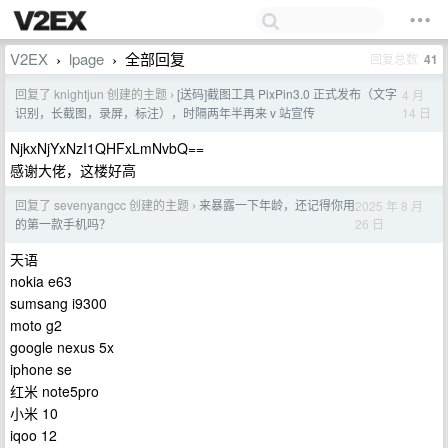
V2EX
lpage
全部回复
回复总数
41
›
›
回复了 knightjun 创建的主题
[送码]截图工具 PixPin3.0 正式发布（文字
4 月
›
14 日
识别，长截图，录屏，标注），时隔两年半再来 v 站宣传
NjkxNjYxNzI1QHFxLmNvbQ==
感谢大佬，这楼好高
回复了 sevenyangcc 创建的主题
来暴露一下年龄，还记得你用
2025 年 8 月
›
26 日
的第一款手机吗？
天语
nokia e63
sumsang i9300
moto g2
google nexus 5x
iphone se
红米 note5pro
小米 10
iqoo 12