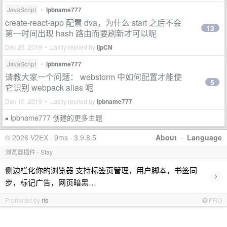
JavaScript
•
lpbname777
create-react-app 配置 dva，为什么 start 之后不会
13
第一时间出现 hash 路由而要刷新才可以呢
Dec 25, 2019 • Lastly replied by
ljpCN
JavaScript
•
lpbname777
请教大家一个问题： webstorm 中如何配置才能使
5
它识别 webpack alias 呢
Dec 10, 2019 • Lastly replied by
lpbname777
lpbname777 创建的更多主题
»
© 2026 V2EX · 9ms · 3.9.8.5
About
·
Language
浏览器插件 - Stay
侧边栏化你的浏览器 支持标签页管理，用户脚本，书签同
›
步，标记广告，网页暗黑…
Promoted by
ris
PRO