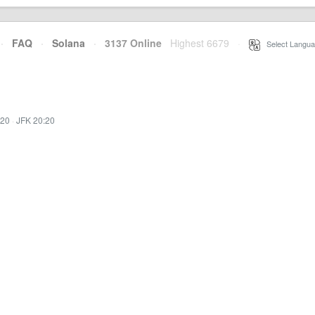
·
FAQ
·
Solana
·
3137 Online
Highest 6679
·
Select Langua
:20
·
JFK 20:20