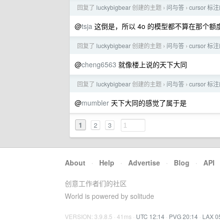
回复了
luckybigbear
创建的主题
问与答
cursor 标注的
›
›
@
tsja
这倒是，所以 4o 的模型都不算在那个
回复了
luckybigbear
创建的主题
问与答
cursor 标注的
›
›
@
cheng6563
就像楼上说的天下大同
回复了
luckybigbear
创建的主题
问与答
cursor 标注的
›
›
@
mumbler
天下大同的感觉了属于是
1
2
3
About
·
Help
·
Advertise
·
Blog
·
API
创意工作者们的社区
World is powered by solitude
VERSION: 3.9.8.5 · 41ms ·
UTC 12:14
·
PVG 20:14
·
LAX 0