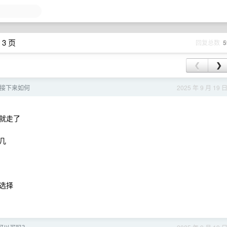
 3 页
回复总数
5
❮
❯
道接下来如何
2025 年 9 月 19 
就走了
几
选择