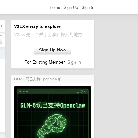
Home
Sign Up
Sign In
9
V2EX = way to explore
V2EX 是一个关于分享和探索的地方
Sign Up Now
日
For Existing Member
Sign In
GLM-5现已支持Openclaw🦞