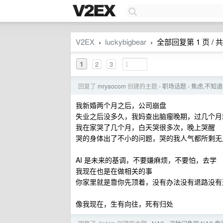
V2EX
luckybigbear
全部回复第 1 页 / 共
›
›
1
2
3
回复了
mryaocom
创建的主题
职场话题
焦虑,不知
›
›
我新婚两个月之后，公司崩盘
失业之后没多久，我妈查出脑瘤晚期，过几个月
我在家哭了几个月，白天哭很多次，晚上哭醒
哭的身体出了不小的问题，哭的我人气都所剩无
AI 是未来的基调，不要嫌麻烦，不要怕，去学
我现在也是在做相关的事
你家里就是靠你先顶着，没有办法没有退路没有
像我现在，生有向往，死有归处