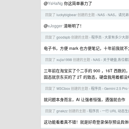
@
YsHaNg
你这简单暴力了
回复了
luckybigbear
创建的主题
NAS
NAS，请兄
›
›
@
xJogger
清晰明了！
回复了
goodspb
创建的主题
程序员
大家有多少大部
›
›
电子书，方便 mark 也方便笔记，十年前我就
回复了
xujia1998
创建的主题
NAS
关于硬盘,各位
›
›
三年前在淘宝买了个二手的 900 ，16T 西数
固态就京东买的了 2T 的致态，硬盘我用着都没
回复了
W3Cbox
创建的主题
程序员
Gemini 2.5
›
›
就问题本身而言，AI 让强者恒强，遇强就合作
回复了
gnakzz
创建的主题
程序员
一行 URL 动
›
›
这功能看着真不错！就是好奇登录保存预设具体