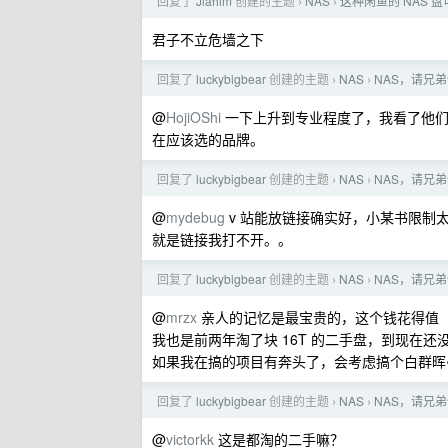
回复了
Jiahim
创建的主题
NAS
这种闲鱼的 NAS 
›
›
君子不立危墙之下
回复了
luckybigbear
创建的主题
NAS
NAS，请兄
›
›
@
HojiOShi
一下上升到专业程度了，我看了他们
在应该选的品牌。
回复了
luckybigbear
创建的主题
NAS
NAS，请兄
›
›
@
mydebug
v 站能放链接确实好，小某书限制
就是链接我打不开。。
回复了
luckybigbear
创建的主题
NAS
NAS，请兄
›
›
@
mrzx
亲人的记忆是最宝贵的，这个钱花得值
我也是前两年淘了块 16T 的二手盘，到现在还没
如果我在搞的项目有奔头了，会考虑搞个白群晖
回复了
luckybigbear
创建的主题
NAS
NAS，请兄
›
›
@
victorkk
这是都淘的二手嘛？