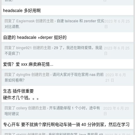
headscale 多好用啊
回复了 Eaglemask 创建的主题
自建 tailscale 和 zerotier 优劣
2023 年 6 月 25
›
日
对比请教.
自建的 headscale +derper 挺好的
回复了 binge921 创建的主题
29 了，我还在期待爱情，我是
2023 年 6 月 25
›
日
不是疯了!
爱情？爱 xxx 麻卖麻花情...
回复了 dyingfire 创建的主题
请问大家对于现在家用 nas 的前
2023 年 6 月
›
21 日
景如何看啊？
生态 插件很重要
硬件才几个钱。。。
回复了 collery 创建的主题
开车通勤单程 1 个小时，途中有
2023 年 6 月 20
›
日
啥好建议
专心开车 要不就搞个摩托啊电动车骑一骑 40 分钟到家，然后在学习
回复了 ritziiiiii 创建的主题
专科非科班现在学 Java 真的是 49
2023 年 6 月 20