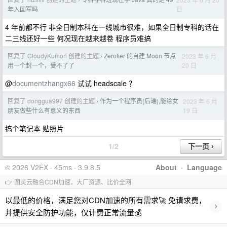
›
日
年入国军吗
4 年前都不行 非全日制本科在一线城市很难，如果全日制专科的话在
二三线还好一些 何况现在越来越卷 程序员难搞
回复了 CloudyKumori 创建的主题
Zerotier 的自建 Moon 节点
2023 年 6 月
›
20 日
用一个封一个，受不了了
@
documentzhangx66
试试 headscale ？
回复了 donggua997 创建的主题
作为一个程序员(后端),能给女
2023 年 6 月
›
19 日
朋友做些什么有意义的东西
搞个笔记本 贴照片
1/2
© 2026 V2EX · 45ms · 3.9.8.5
About
·
Language
👉 图灵云融合CDN加速，大厂资源、比价全网
以最低的价格，满足您对CDN加速的所有需求🚀 免请求费，
›
并提供安全防护功能，仅计费正常流量💰