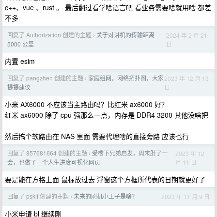
c++、vue 、rust 。 最后翻过看学啥语言吧 看业务需要啥就用啥 都差
不多
回复了 Authorization 创建的主题
关于对讲机的传输距离
2024 年 2 月 21
›
日
5000 公里
内置 esim
回复了 pangzhen 创建的主题
家庭组网，网络拓扑图，大家
2023 年 12 月 13
›
日
提提建议
小米 AX6000 不应该当主路由吗？比红米 ax6000 好？
红米 ax6000 除了 cpu 强那么一点，内存是 DDR4 3200 其他没啥把
然后搞个软路由在 NAS 里面 需要代理啥的直接旁路 应该也行
回复了 857681664 创建的主题
受楼下兄弟启发，周末肝了一
2023 年 12
›
月 11 日
会，也做了一个人生进度可视化网页
要是能在方格上面 鼠标放过去 浮窗这个方框所代表的日期就更好了
回复了 psklf 创建的主题
未来的刷机小王子是啥？
2023 年 11 月 9 日
›
小米申请 bl 继续刚