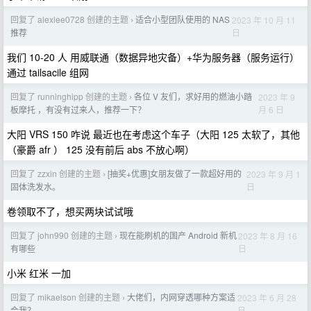
回复了 alexlee0728 创建的主题
适合小型团队使用的 NAS
2023 年 10 月 11
›
日
推荐
我们 10-20 人 用威联通（数据异地灾备）+华为服务器（服务运行）
通过 tailsacile 组网
回复了 runninghipp 创建的主题
各位 V 友们，求好用的燃油小踏
2023 年 9
›
月 6 日
板摩托 ，有没有过来人，推荐一下？
大阳 VRS 150 咋说 最近也在考虑这个车子（大阳 125 太软了，其他
（豪爵 afr ） 125 没有前后 abs 不放心啊）
回复了 zzxin 创建的主题
[抽奖+优惠]女朋友做了一款超好用的
2023 年 9 月 1
›
日
固体洗发水。
卷领取不了，想买两块试试哦
回复了 john990 创建的主题
现在能刷机的国产 Android 新机
2023 年 8 月 16
›
日
有哪些
小米 红米 一加
回复了 mikaelson 创建的主题
大佬们，内网穿透哪种方案适
2023 年 6 月 28
›
日
合我？