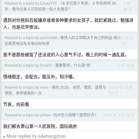
Replied to a topic by LucasTYC
18 岁已是十年前， 2 年后即将 30
1 月
›
28 日
岁，做为过来人可否给我一些人生建议？
遇到对你爸妈百般嫌弃或者各种要求的女孩子，就赶紧跳过，勉强进
入，也是迟早惨淡。
Replied to a topic by admin948
果然人的立场取决于自己的利益-观小
1 月 21
›
日
区群里电动车充电纠纷有感
是不是那些被拔了还没说的人心里气不过，晚上的时候一通乱拔。
Replied to a topic by SmallV
娶妻娶贤，什么是“贤”
1 月 13 日
›
情绪稳定，会配合。能互补。知冷暖。
Replied to a topic by manr
我的 2025，自责、愧疚、遗憾与
2025 年 12 月
›
29 日
愤怒，将伴随我的一生
节哀，向前看
Replied to a topic by yiitree
杭州生小孩哪个医院好点?
2025 年 9 月 26 日
›
我们都去萧山第一人民医院，国际病房
More replies by lukehangzhou
»