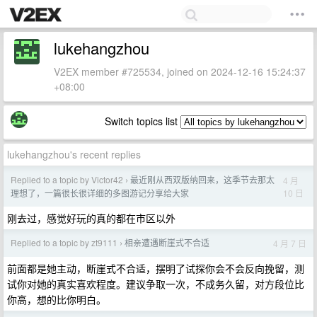
lukehangzhou
V2EX member #725534, joined on 2024-12-16 15:24:37
+08:00
Switch topics list
lukehangzhou's recent replies
Replied to a topic by Victor42
最近刚从西双版纳回来，这季节去那太
4 月
›
10 日
理想了，一篇很长很详细的多图游记分享给大家
刚去过，感觉好玩的真的都在市区以外
Replied to a topic by zt9111
相亲遭遇断崖式不合适
4 月 7 日
›
前面都是她主动，断崖式不合适，摆明了试探你会不会反向挽留，测
试你对她的真实喜欢程度。建议争取一次，不成务久留，对方段位比
你高，想的比你明白。