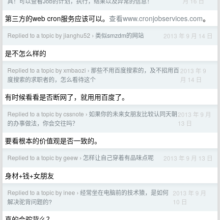
月 16 日
具！可以查看Job的计划，执行，结果以及异常的信息！
第三方的web cron服务应该可以。
查看www.cronjobservices.com
。
Replied to a topic by jianghu52
类似smzdm的网站
2013 年 9 月 14 日
›
是不怎么样的
Replied to a topic by xmbaozi
那些不用百度搜索的，及不招用百
2013 年 9
›
月 14 日
度搜索的求职者的，怎么看待这个
有时候看看是否断网了，就用用百度了。
Replied to a topic by cssnote
如果你的未来女朋友比较认同天朝
2013 年 9 月
›
13 日
的办事做法，你会交往吗？
要看根本的价值观是否一致的。
Replied to a topic by geew
怎样让自己穿着有品味点呢
2013 年 9 月 13 日
›
身材+钱+女朋友
Replied to a topic by inee
经常坐在电脑前的技术猿，是如何
2013 年 9 月
›
10 日
解决驼背问题的?
真的会驼背么？