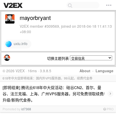
mayorbryant
V2EX member #309569, joined on 2018-04-18 11:41:13
+08:00
uxiu.info
切换主题列表
© 2026 V2EX · 16ms · 3.9.8.5
About
·
Language
618年中大促即将结束：国内外VPS服务器，99元起，续费代金券
[即将结束] 腾讯云618年中大促活动：硅谷CN2、首尔、曼
›
谷、法兰克福、上海、广州VPS服务器，另可免费领取续费/
升级/新购代金券。
Promoted by
id7368
PRO