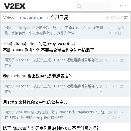
V2EX
mayorbryant
全部回复
回复总数
123
›
›
回复了 iszengmh 创建的主题
Python 中 del users[user]没有删
2020 年 5
›
月 18 日
除，反倒另外一个元素被删除了，这是为什么
`dict().items()` 返回的是[(key, value),...]
不删 status 删哪个？不要被变量名和字符串搞混了
回复了 piaochen0 创建的主题
Django 远程连接对象缓存的
2019 年 8 月 28
›
日
方案
@
piaochen0
楼上说的也是我想表达的
回复了 piaochen0 创建的主题
Django 远程连接对象缓存的
2019 年 8 月 28
›
日
方案
用 redis 来替代你文中说的公共字典
回复了 yibeishui 创建的主题
除了 Navicat 和 Phpmyadmin，还
2019 年 7
›
月 31 日
有其它好用免费的 mysql 管理软件吗？
除了 Navicat ？你确定你用的 Navicat 不是付费的吗？