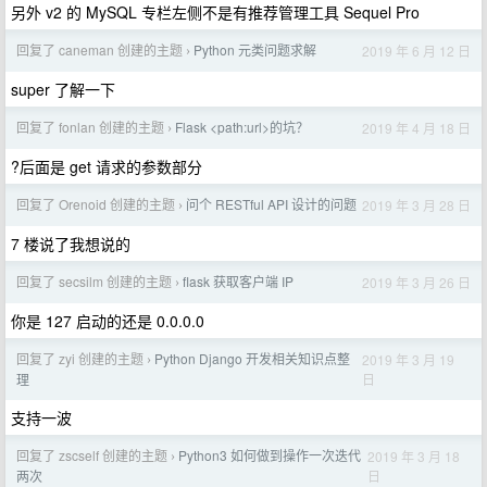
另外 v2 的 MySQL 专栏左侧不是有推荐管理工具 Sequel Pro
回复了 caneman 创建的主题
Python 元类问题求解
2019 年 6 月 12 日
›
super 了解一下
回复了 fonlan 创建的主题
Flask <path:url>的坑？
2019 年 4 月 18 日
›
?后面是 get 请求的参数部分
回复了 Orenoid 创建的主题
问个 RESTful API 设计的问题
2019 年 3 月 28 日
›
7 楼说了我想说的
回复了 secsilm 创建的主题
flask 获取客户端 IP
2019 年 3 月 26 日
›
你是 127 启动的还是 0.0.0.0
回复了 zyi 创建的主题
Python Django 开发相关知识点整
2019 年 3 月 19
›
日
理
支持一波
回复了 zscself 创建的主题
Python3 如何做到操作一次迭代
2019 年 3 月 18
›
日
两次