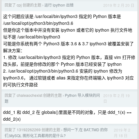
回复了 cpj 创建的主题
运行 ipython 出错
2019 年 2 月 20 日
›
这个问题应该是 /usr/local/bin/ipython3 指定的 Python 版本是
/usr/local/opt/python3/bin/python3.6
但是你这个版本中并没有安装 ipython 或者它的 ipython 执行文件地
址不是 /usr/local/bin/ipython3
可能是你系统有两个 Python3 版本 3.6 & 3.7 ipython3 被覆盖安装了
解决方案：
1. 修改 /usr/local/bin/ipython3 指定的 Python 版本，直接 vim 打开修
改头部，前提是你修改的那个 Python 版本已经安装了 ipython
2. /usr/local/opt/python3/bin/python3.6 安装的 ipython 修改为
ipython3.6， 通过软链或者 alias 来指定你在终端输入 ipython3 对应
的可执行文件路径
回复了 chaleaochexist 创建的主题
Python 导入模块的问
2019 年 2 月 19
›
日
题
ddd_1 和 ddd_2 在 globals()里面是不同的对象，只是 ddd_1(x) ==
ddd_2(x)
回复了 13192262269 创建的主题
想问一下,在 BAT,TMD 的你
2019 年 2
›
月 18 日
们,MySQL 图形化工具都用的是什么?