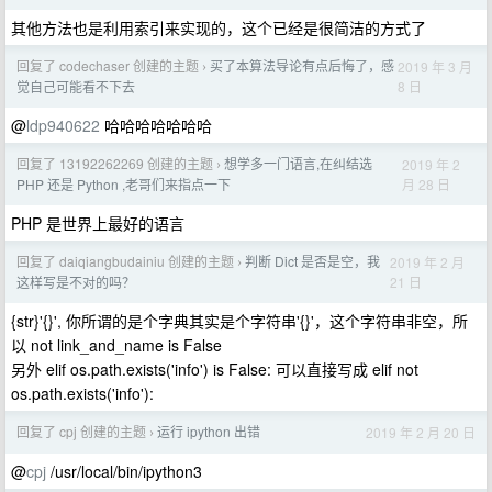
其他方法也是利用索引来实现的，这个已经是很简洁的方式了
回复了 codechaser 创建的主题
买了本算法导论有点后悔了，感
2019 年 3 月
›
8 日
觉自己可能看不下去
@
ldp940622
哈哈哈哈哈哈哈
回复了 13192262269 创建的主题
想学多一门语言,在纠结选
2019 年 2
›
月 28 日
PHP 还是 Python ,老哥们来指点一下
PHP 是世界上最好的语言
回复了 daiqiangbudainiu 创建的主题
判断 Dict 是否是空，我
2019 年 2 月
›
21 日
这样写是不对的吗？
{str}'{}', 你所谓的是个字典其实是个字符串'{}'，这个字符串非空，所
以 not link_and_name is False
另外 elif os.path.exists('info') is False: 可以直接写成 elif not
os.path.exists('info'):
回复了 cpj 创建的主题
运行 ipython 出错
2019 年 2 月 20 日
›
@
cpj
/usr/local/bin/ipython3