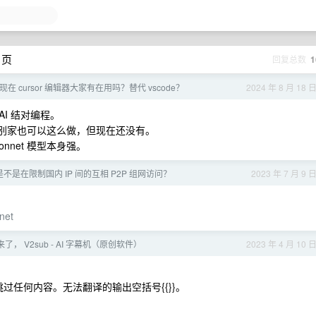
 页
回复总数
1
18 现在 cursor 编辑器大家有在用吗？替代 vscode？
2024 年 8 月 18 
I 结对编程。
想来别家也可以这么做，但现在还没有。
onnet 模型本身强。
不是在限制国内 IP 间的互相 P2P 组网访问？
2023 年 7 月 9 
anet
来了， V2sub - AI 字幕机（原创软件）
2023 年 4 月 10 
要跳过任何内容。无法翻译的输出空括号{{}}。