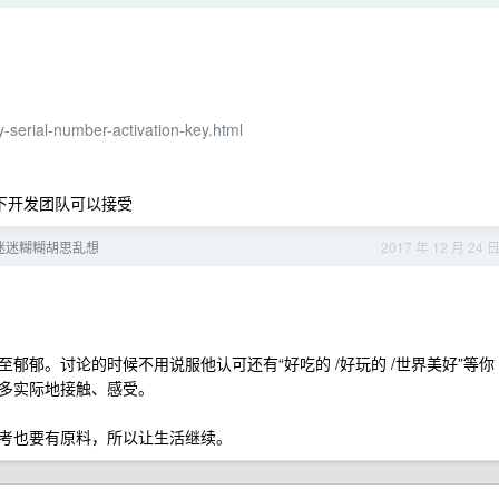
-serial-number-activation-key.html
感谢下开发团队可以接受
迷迷糊糊胡思乱想
2017 年 12 月 24 
。
郁郁。讨论的时候不用说服他认可还有“好吃的 /好玩的 /世界美好”等你
多实际地接触、感受。
考也要有原料，所以让生活继续。