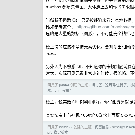
楼主的优化方向和地图差不多。但是你说的地图
mapbox 都是矢量图。大体想上去和你的需求
当然我不熟悉 Qt。只是按经验来看：本地数据
比如参考这个：
https://github.com/mapbox/geo
思路是大量的数据（图形），不可能完全精细地
楼上说的应该不是按元素优化。要判断出相同的
元素。
另外因为不熟悉 Qt，不知道你的卡顿到底耗
常大，实际可见元素非常少的时候，很流畅。不
回复了
jamfer
创建的主题
问与答
这可难住我了，小
›
›
器），可有解？
楼主，说实话 6K 卡得刚刚好，你仔细算算就是
其实淘宝上有神机 1050ti/16G 含曲面屏 3k5 
回复了
bomb77
创建的主题
优惠信息
synergy 2
›
›
pro 稳定版本