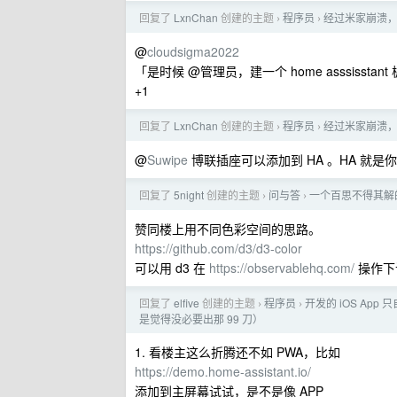
回复了
LxnChan
创建的主题
程序员
经过米家崩溃
›
›
@
cloudsigma2022
「是时候 @管理员，建一个 home asssisstan
+1
回复了
LxnChan
创建的主题
程序员
经过米家崩溃
›
›
@
Suwipe
博联插座可以添加到 HA 。HA 就是
回复了
5night
创建的主题
问与答
一个百思不得其解
›
›
赞同楼上用不同色彩空间的思路。
https://github.com/d3/d3-color
可以用 d3 在
https://observablehq.com/
操作下
回复了
elfive
创建的主题
程序员
开发的 iOS Ap
›
›
是觉得没必要出那 99 刀）
1. 看楼主这么折腾还不如 PWA，比如
https://demo.home-assistant.io/
添加到主屏幕试试，是不是像 APP