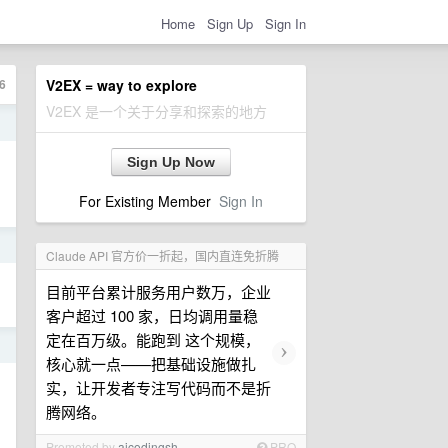
Home
Sign Up
Sign In
6
V2EX = way to explore
V2EX 是一个关于分享和探索的地方
日
Sign Up Now
For Existing Member
Sign In
日
Claude API 官方价一折起，国内直连免折腾
目前平台累计服务用户数万，企业
客户超过 100 家，日均调用量稳
定在百万级。能跑到 这个规模，
›
日
核心就一点——把基础设施做扎
实，让开发者专注写代码而不是折
腾网络。
Promoted by
aicodingsh
PRO