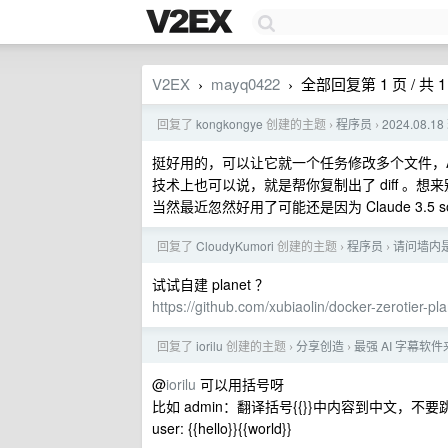
V2EX
mayq0422
全部回复第 1 页 / 共 1
›
›
回复了
kongkongye
创建的主题
程序员
2024.08.
›
›
挺好用的，可以让它就一个任务修改多个文件，A
技术上也可以说，就是帮你复制出了 diff 。
当然最近忽然好用了可能还是因为 Claude 3.5 s
回复了
CloudyKumori
创建的主题
程序员
请问墙内是
›
›
试试自建 planet ？
https://github.com/xubiaolin/docker-zerotier-pl
回复了
iorilu
创建的主题
分享创造
最强 AI 字幕软件
›
›
@
iorilu
可以用括号呀
比如 admin：翻译括号{{}}中内容到中文，不
user: {{hello}}{{world}}