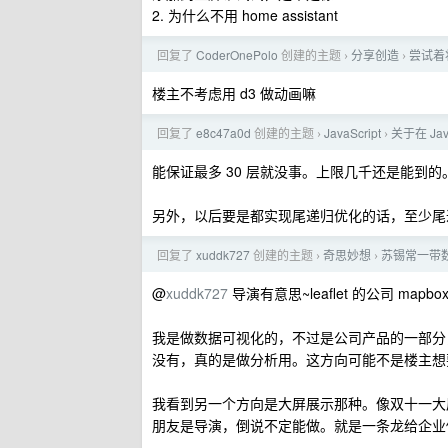
2. 为什么不用 home assistant
回复了
CoderOnePolo
创建的主题
分享创造
尝试着
›
›
楼主不考虑用 d3 做动画嘛
回复了
e8c47a0d
创建的主题
JavaScript
关于在 Ja
›
›
能保证最多 30 层就没事。上限几千还是能到的
另外，以后要是都实现尾递归优化的话，至少尾递归
回复了
xuddk727
创建的主题
奇思妙想
苏锡常一带
›
›
@
xuddk727
导演有意思~leaflet 的公司 mapb
我是做数据可视化的，不过是公司产品的一部分，类似 
没有，真的是做分析用。这方向可能不是楼主想
我看到另一个方向是大屏展示那种。像双十一大
朋友是导演，倒说不定能做。就是一条龙给企业