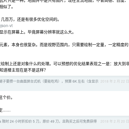
瓦片只是一种。地图并不是只有图片，现在主流地图，不管高德、百度、
很相似了。
，几百万，还是有很多优化空间的。
json-vt
显示在屏幕上。毕竟屏幕分辨率就这么大。
元素，本身也很复杂。而是视野范围内，只需要绘制一定量，一定精度的
费在绘制上还是对象什么的处理。可以预想的优化结果表现之一是：放大到
知道楼主现在是不是这样？
舅子要攒一台曲面屏台式机（要能吃鸡），预算 6K 左右（含显示
2018 年 2 月 22 
这个价。
搞定……
 beta 限时 24 小时折扣价 5 刀，原价 49 刀，且购买之后可免费获得
2018 年 2 月 20 