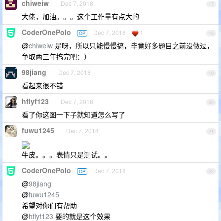
chiweiw
Dec 7, 2018
17
大佬，加油。。。这个工作量有点大的
CoderOnePolo
Dec 7, 2018
1
OP
18
@
chiweiw
是呀，所以只能慢慢搞，毕竟好多题目之前没做过，
争取两三年搞完吧：）
98jiang
Dec 7, 2018
19
看起来很不错
hflyf123
Dec 7, 2018
20
看了你这图一下子就知道怎么写了
fuwu1245
Dec 7, 2018
21
牛皮。。。表情只是测试。。
CoderOnePolo
Dec 7, 2018
OP
22
@
98jiang
@
fuwu1245
希望对你们有帮助
@
hflyf123
要的就是这个效果