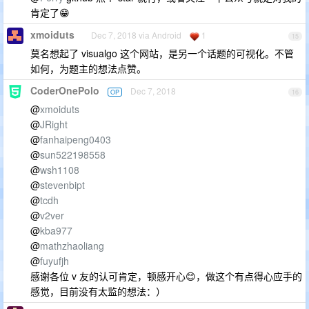
肯定了😁
xmoiduts
Dec 7, 2018 via Android
1
15
莫名想起了 visualgo 这个网站，是另一个话题的可视化。不管
如何，为题主的想法点赞。
CoderOnePolo
Dec 7, 2018
OP
16
@
xmoiduts
@
JRight
@
fanhaipeng0403
@
sun522198558
@
wsh1108
@
stevenbipt
@
tcdh
@
v2ver
@
kba977
@
mathzhaoliang
@
fuyufjh
感谢各位 v 友的认可肯定，顿感开心😊，做这个有点得心应手的
感觉，目前没有太监的想法：）