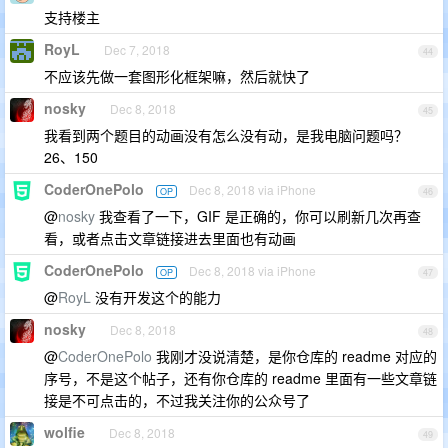
支持楼主
RoyL
Dec 7, 2018
44
不应该先做一套图形化框架嘛，然后就快了
nosky
Dec 8, 2018
45
我看到两个题目的动画没有怎么没有动，是我电脑问题吗？
26、150
CoderOnePolo
Dec 8, 2018 via iPhone
OP
46
@
nosky
我查看了一下，GIF 是正确的，你可以刷新几次再查
看，或者点击文章链接进去里面也有动画
CoderOnePolo
Dec 8, 2018 via iPhone
OP
47
@
RoyL
没有开发这个的能力
nosky
Dec 8, 2018
48
@
CoderOnePolo
我刚才没说清楚，是你仓库的 readme 对应的
序号，不是这个帖子，还有你仓库的 readme 里面有一些文章链
接是不可点击的，不过我关注你的公众号了
wolfie
Dec 8, 2018
49