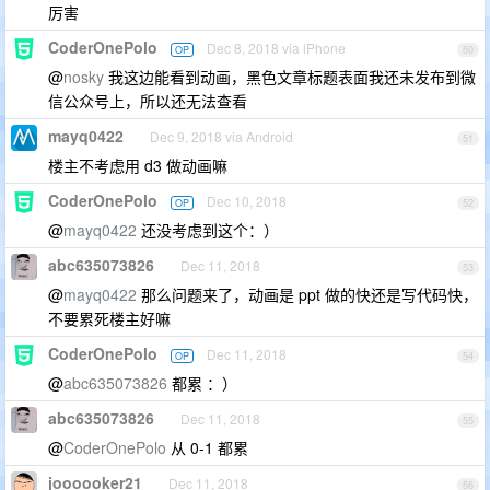
厉害
CoderOnePolo
Dec 8, 2018 via iPhone
OP
50
@
nosky
我这边能看到动画，黑色文章标题表面我还未发布到微
信公众号上，所以还无法查看
mayq0422
Dec 9, 2018 via Android
51
楼主不考虑用 d3 做动画嘛
CoderOnePolo
Dec 10, 2018
OP
52
@
mayq0422
还没考虑到这个：）
abc635073826
Dec 11, 2018
53
@
mayq0422
那么问题来了，动画是 ppt 做的快还是写代码快，
不要累死楼主好嘛
CoderOnePolo
Dec 11, 2018
OP
54
@
abc635073826
都累 ：）
abc635073826
Dec 11, 2018
55
@
CoderOnePolo
从 0-1 都累
joooooker21
Dec 11, 2018
56