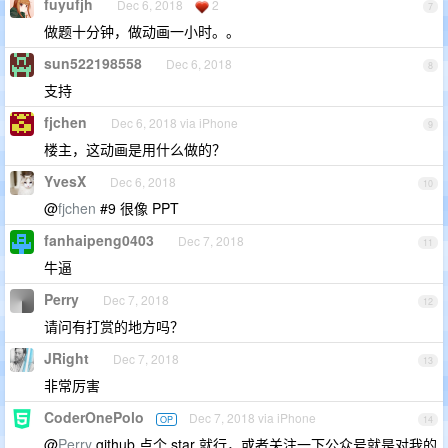
fuyufjh
Dec 6, 2018
2
7
做题十分钟，做动画一小时。。
sun522198558
Dec 6, 2018
8
支持
fjchen
Dec 6, 2018 via iPhone
9
楼主，这动画是用什么做的？
YvesX
Dec 6, 2018
10
@
fjchen
#9 很像 PPT
fanhaipeng0403
Dec 7, 2018
11
牛逼
Perry
Dec 7, 2018
12
请问有打赏的地方吗？
JRight
Dec 7, 2018
13
非常厉害
CoderOnePolo
Dec 7, 2018 via iPhone
OP
14
@
Perry
github 点个 star 就行，或者关注一下公众号就是对我的