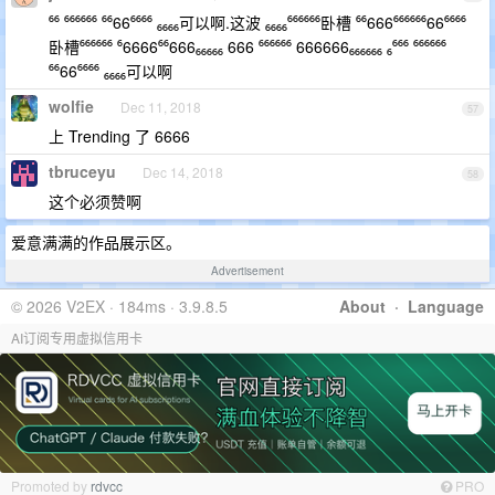
⁶⁶ ⁶⁶⁶⁶⁶⁶ ⁶⁶66⁶⁶⁶⁶ ₆₆₆₆可以啊.这波 ₆₆₆₆⁶⁶⁶⁶⁶⁶卧槽 ⁶⁶666⁶⁶⁶⁶⁶⁶66⁶⁶⁶⁶
卧槽⁶⁶⁶⁶⁶⁶ ⁶6666⁶⁶666₆₆₆₆₆ 666 ⁶⁶⁶⁶⁶⁶ 666666₆₆₆₆₆₆ ₆⁶⁶⁶ ⁶⁶⁶⁶⁶⁶
⁶⁶66⁶⁶⁶⁶ ₆₆₆₆可以啊
wolfie
Dec 11, 2018
57
上 Trending 了 6666
tbruceyu
Dec 14, 2018
58
这个必须赞啊
爱意满满的作品展示区。
Advertisement
© 2026 V2EX · 184ms · 3.9.8.5
About
·
Language
AI订阅专用虚拟信用卡
Promoted by
rdvcc
PRO