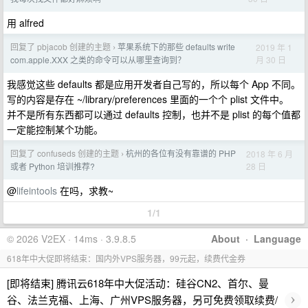
用 alfred
回复了 pbjacob 创建的主题
苹果系统下的那些 defaults write
2019 年 1
›
月 30 日
com.apple.XXX 之类的命令可以从哪里查询到？
我感觉这些 defaults 都是应用开发者自己写的，所以每个 App 不同。
写的内容是存在 ~/library/preferences 里面的一个个 plist 文件中。
并不是所有东西都可以通过 defaults 控制，也并不是 plist 的每个值都
一定能控制某个功能。
回复了 confuseds 创建的主题
杭州的各位有没有靠谱的 PHP
2018 年 6 月
›
28 日
或者 Python 培训推荐?
@
lifeintools
在吗，求教~
1/1
© 2026 V2EX · 14ms · 3.9.8.5
About
·
Language
618年中大促即将结束：国内外VPS服务器，99元起，续费代金券
[即将结束] 腾讯云618年中大促活动：硅谷CN2、首尔、曼
›
谷、法兰克福、上海、广州VPS服务器，另可免费领取续费/