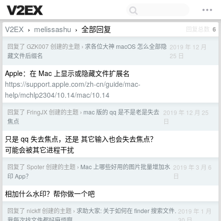
V2EX
melissashu
全部回复
回复总数
6
›
›
回复了 GZK007 创建的主题
求各位大神 macOS 怎么全部隐
2019 年 12 月
›
25 日
藏文件后缀名
Apple：在 Mac 上显示或隐藏文件扩展名
https://support.apple.com/zh-cn/guide/mac-
help/mchlp2304/10.14/mac/10.14
回复了 FringJX 创建的主题
mac 版的 qq 是不是老是失去
2019 年 12 月 25
›
日
焦点
只是 qq 失去焦点，还是 其它输入也会失去焦点？
可能会被其它进程干扰
回复了 Spoter 创建的主题
Mac 上哪些好用的图片批量增加水
2019 年 3 月 6
›
日
印 App？
相加什么水印？帮你做一个吧
回复了 nickff 创建的主题
求助大家: 关于如何在 finder 搜索文件.
2019 年 1 月
›
30 日
我每次找文件都好麻烦啊