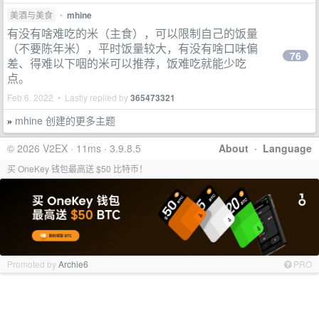
美酒与美食
•
mhine
有没有啥难吃的米（主食），可以限制自己的饭量
（不要陈年米），平时饭量较大，有没有啥口味偏
76
差、得难以下咽的米可以推荐，饭难吃就能少吃
点。
Feb 6, 2022 • Lastly replied by
365473321
mhine 创建的更多主题
»
© 2026 V2EX · 11ms · 3.9.8.5
About
·
Language
买 OneKey 钱包最高送 $50 比特币！
Promoted by
Archie6
PRO