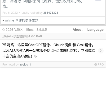
差、得难以下咽的米可以推荐，饭难吃就能少吃
点。
Feb 6, 2022 • Lastly replied by
365473321
mhine 创建的更多主题
»
© 2026 V2EX · 15ms · 3.9.8.5
About
·
Language
顶级AI大模型镜像站-AIGC.BAR
👋 嗨咯！这里是ChatGPT镜像、Claude镜像 和 Grok镜像，
›
以及AI大模型API一站式服务站点~点击图片跳转，立即体验
丰富的主流AI镜像！✨
Promoted by
frostpg11
PRO