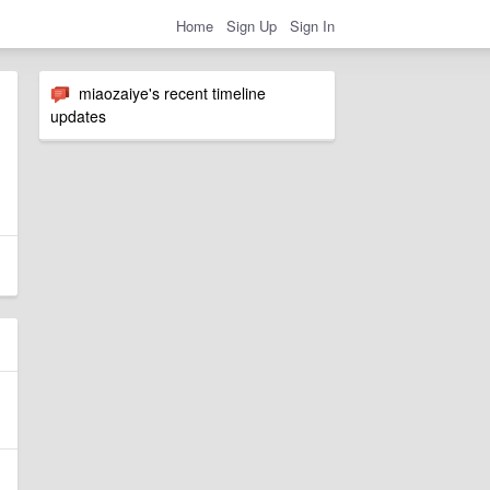
Home
Sign Up
Sign In
miaozaiye's recent timeline
updates