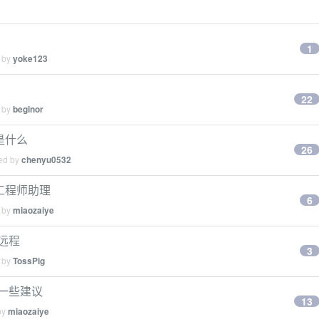
1
d by
yoke123
22
d by
beginor
是什么
26
ied by
chenyu0532
习工程师助理
6
d by
miaozaiye
以远程
3
d by
TossPig
一些建议
13
by
miaozaiye