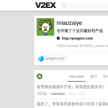
miaozaiye
也许做了个业内最好的产品
🏢
http://proginn.com
V2EX member #109063, joined on
pmjane.com
miaozaiye
提问
技
有赞微商城插件开发，有熟悉的朋友吗？
问与答
•
miaozaiye
•
May 6, 2019
尴尬了，李笑来的录音你就只听到了韭菜