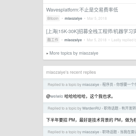
Wavesplatform:不止是交易费率低
Bitcoin
•
miaozaiye
•
Mar 5, 2018
[上海|15K-30K]招募全栈工程师/机器学
酷工作
•
miaozaiye
•
Mar 5, 2018
• Lastly replied 
More topics by miaozaiye
»
miaozaiye's recent replies
Replied to a topic by
miaozaiye
程序员
你想要一个
›
›
@
weiwio
哈哈哈哈哈，这个我也求。
Replied to a topic by
WardenRU
职场话题
有开发转
›
›
下半年要招 PM，最好是技术背景的 PM，做
Replied to a topic by
miaozaiye
职场话题
当我在面
›
›