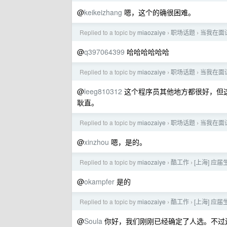
@
keikeizhang
嗯，这个的确很困难。
Replied to a topic by
miaozaiye
职场话题
当我在面
›
›
@
q397064399
哈哈哈哈哈哈
Replied to a topic by
miaozaiye
职场话题
当我在面
›
›
@
leeg810312
这个程序员其他地方都很好，但
耿直。
Replied to a topic by
miaozaiye
职场话题
当我在面
›
›
@
xinzhou
嗯，是的。
Replied to a topic by
miaozaiye
酷工作
[上海] 应
›
›
@
okampfer
是的
Replied to a topic by
miaozaiye
酷工作
[上海] 应
›
›
@
Soula
你好，我们刚刚已经确定了人选。不过