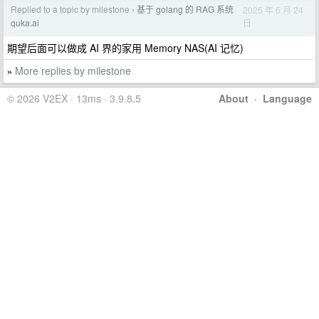
Replied to a topic by milestone
基于 golang 的 RAG 系统
2025 年 6 月 24
›
日
quka.ai
期望后面可以做成 AI 界的家用 Memory NAS(AI 记忆)
More replies by milestone
»
© 2026 V2EX · 13ms · 3.9.8.5
About
·
Language