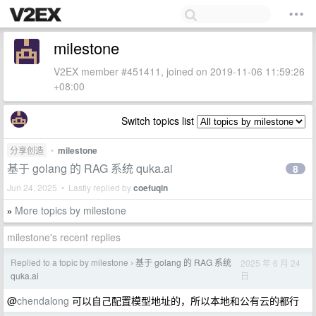
milestone
V2EX member #451411, joined on 2019-11-06 11:59:26
+08:00
Switch topics list
分享创造
•
milestone
基于 golang 的 RAG 系统 quka.ai
8
Jun 24, 2025 • Lastly replied by
coefuqin
More topics by milestone
»
milestone's recent replies
Replied to a topic by milestone
基于 golang 的 RAG 系统
2025 年 6 月 24
›
日
quka.ai
@
chendalong
可以自己配置模型地址的，所以本地和公有云的都行