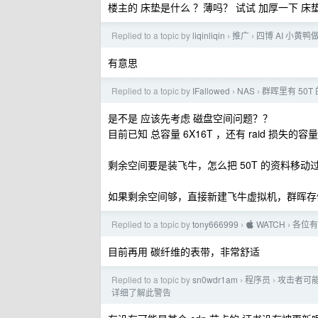
楼主的 床垫是什么 ？薄吗？ 试试 加厚一下 床
Replied to a topic by
liqinliqin
推广
四博 AI 小黄鸭
›
›
有意思
Replied to a topic by
IFallowed
NAS
群晖里有 50
›
›
是不是 应该先考虑 磁盘空间问题？？
目前已知 总容量 6X16T ，还有 raid 损失的
剩余空间要是装飞牛，怎么把 50T 的资料移动
如果剩余空间够，直接新建飞牛虚拟机，群晖存
Replied to a topic by
tony666999
 WATCH
各位有
›
›
目前再用 碳纤维的表带，非常舒适
Replied to a topic by
sn0wdr1am
程序员
攻击者可能试
›
›
详细了解此警告