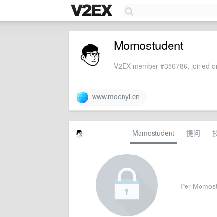
Momostudent
V2EX member #356786, joined on
www.moenyi.cn
Momostudent
提问
Per Momostud