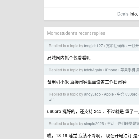
Deals
info,
Momostudent's recent replies
Replied to a topic by
fengjch127
宽带症候群
一打开
›
›
局域网内抓个包看看呢
Replied to a topic by
fetchAgain
iPhone
苹果手机 
›
›
备用机小米 直接闹钟里面设置工作日闹钟
Replied to a topic by
andyJado
Apple
中兴 u30pr
›
›
wifi.
u60pro 挺好的，还支持 3cc ，不过就是 重了
Replied to a topic by
simple2025
生活
你们睡觉是
›
›
哎，13-19 睡觉 应该不冷啊， 现在开电油汀 