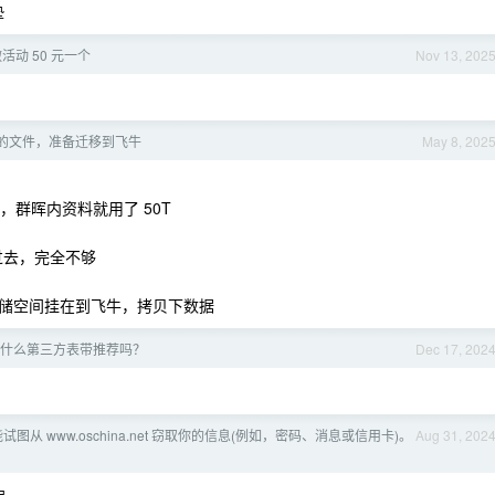
垫
做活动 50 元一个
Nov 13, 202
T 的文件，准备迁移到飞牛
May 8, 202
容量，群晖内资料就用了 50T
过去，完全不够
储空间挂在到飞牛，拷贝下数据
什么第三方表带推荐吗？
Dec 17, 202
图从 www.oschina.net 窃取你的信息(例如，密码、消息或信用卡)。
Aug 31, 202