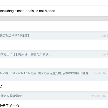
 including closed deals, is not hidden
迅雷就会拖垮全家的网
Jan 
周末是工作日 但是闹钟不会响 怎么解决。。
Jan 
o 买来给 iPod touch 17 当热点, 然而热点电量先跪, 求推荐聪明点的随身
Dec 4, 202
一点
穿什么衣服睡觉的?
Nov 13, 202
是不是早了一点，