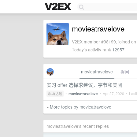
movieatravelove
V2EX member #98199, joined on 
Today's activity rank
12957
movieatravelove
提问
实习 offer 选择求建议，字节和美团
职场话题
•
movieatravelove
•
Apr 27, 2020
• Lastl
More topics by movieatravelove
»
movieatravelove's recent replies