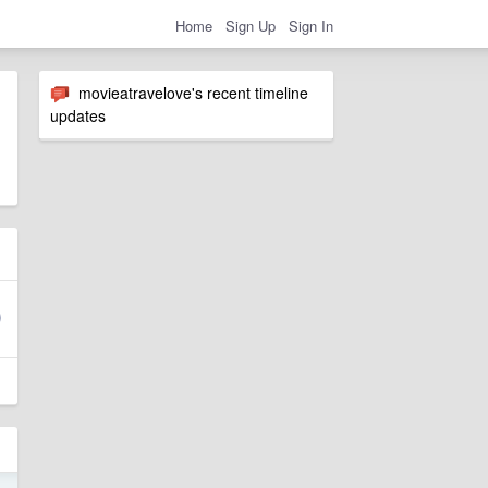
Home
Sign Up
Sign In
movieatravelove's recent timeline
updates