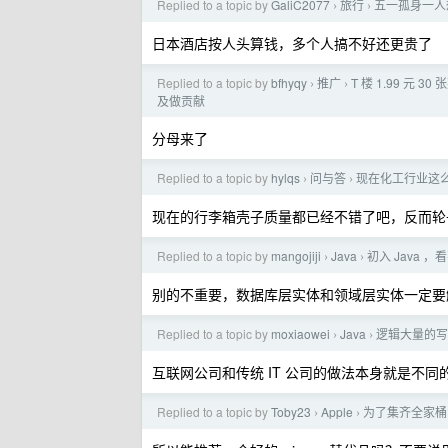
Replied to a topic by
GaliC2077
旅行
五一孤身一人
›
›
日本酒店按人头算钱，多个人搞不好还更贵了
Replied to a topic by
bfhyqy
推广
T 楼 1.99 元 30
›
›
及做贡献
分母来了
Replied to a topic by
hylqs
问与答
现在化工行业这
›
›
现在的行李箱壳子质量都已经不错了吧，反而轮
Replied to a topic by
mangojiji
Java
初入 Java 
›
›
别的不重要，数据库层实体和领域层实体一定要
Replied to a topic by
moxiaowei
Java
逻辑大量的写在
›
›
互联网公司和传统 IT 公司的做法本身就是不同
Replied to a topic by
Toby23
Apple
为了集齐全家桶
›
›