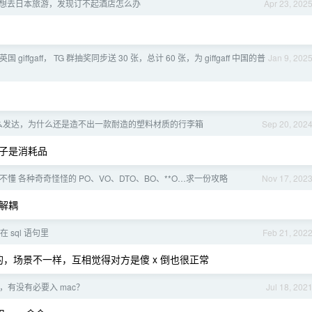
想去日本旅游，发现订不起酒店怎么办
Apr 23, 202
 张英国 giffgaff， TG 群抽奖同步送 30 张，总计 60 张，为 giffgaff 中国的普
Jan 9, 202
么发达，为什么还是造不出一款耐造的塑料材质的行李箱
Sep 20, 202
子是消耗品
，看不懂 各种奇奇怪怪的 PO、VO、DTO、BO、**O…求一份攻略
Nov 17, 202
解耦
 sql 语句里
Feb 21, 202
的，场景不一样，互相觉得对方是傻 x 倒也很正常
，有没有必要入 mac？
Jul 18, 202