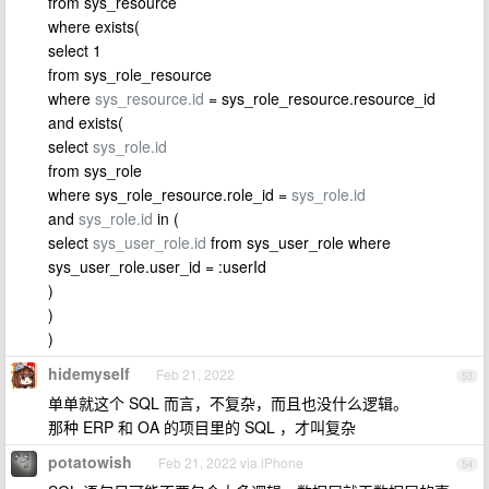
from sys_resource
where exists(
select 1
from sys_role_resource
where
sys_resource.id
= sys_role_resource.resource_id
and exists(
select
sys_role.id
from sys_role
where sys_role_resource.role_id =
sys_role.id
and
sys_role.id
in (
select
sys_user_role.id
from sys_user_role where
sys_user_role.user_id = :userId
)
)
)
hidemyself
Feb 21, 2022
53
单单就这个 SQL 而言，不复杂，而且也没什么逻辑。
那种 ERP 和 OA 的项目里的 SQL ，才叫复杂
potatowish
Feb 21, 2022 via iPhone
54