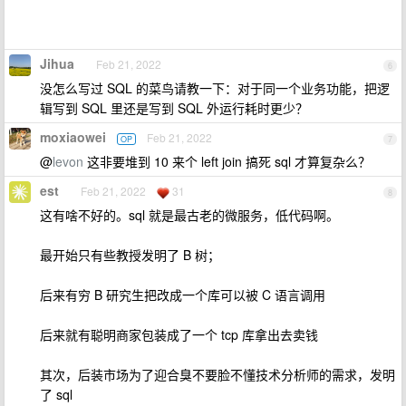
Jihua
Feb 21, 2022
6
没怎么写过 SQL 的菜鸟请教一下：对于同一个业务功能，把逻
辑写到 SQL 里还是写到 SQL 外运行耗时更少？
moxiaowei
Feb 21, 2022
OP
7
@
levon
这非要堆到 10 来个 left join 搞死 sql 才算复杂么？
est
Feb 21, 2022
31
8
这有啥不好的。sql 就是最古老的微服务，低代码啊。
最开始只有些教授发明了 B 树；
后来有穷 B 研究生把改成一个库可以被 C 语言调用
后来就有聪明商家包装成了一个 tcp 库拿出去卖钱
其次，后装市场为了迎合臭不要脸不懂技术分析师的需求，发明
了 sql