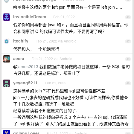
哈哈楼主这喷的两个 left join 里面只有一个是真 left join .....
InvincibleDream
Feb 21, 2022
46
假如你和同事都会 java 和 c ，而且项目里同时用两种语言。你
会和同事讲 C 的代码可读性太差，不要再写了吗？
itechify
Feb 21, 2022 via Android
47
代码和人，一个能跑就行
aecra
Feb 21, 2022 via Android
48
@
james2013
我们数据库老师做的项目就这样，一条 SQL 语句
占好几屏，还说这是标准，都看吐了
yeyang5211
Feb 21, 2022
49
这种简单的 join 写在代码里和 sql 里可读性都不差,
join 十几张表的逻辑拆成代码也不好看 可读性照样差,你看他查
了十几次数据库, 筛选了一堆数据
经常读着读着不知道原来的目的了.
一般遇到这种我的倾向是拆成 3 个左右小一点的 sql, 代码清晰
了, sql 也好读了. 别人写的屎山就当没看到了 , 改这种东西折寿.
golangLover
Feb 21, 2022 via Android
50