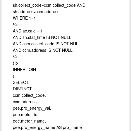
sh.collect_code=ccm.collect_code AND
sh.address=ccm.address
WHERE 1=1
%s
AND ac.calc = 1
AND sh.stat_time IS NOT NULL
AND ccm.collect_code IS NOT NULL
AND ccm.address IS NOT NULL
%s
) b
INNER JOIN
(
SELECT
DISTINCT
ccm.collect_code,
ccm.address,
pee.pro_energy_val,
pee.meter_id,
pee.meter_name,
pee.pro_energy_name AS pro_name