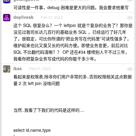
可读性是一件事，debug 困难是更大的问题。我会要求他重写
deplivesb
Feb 21, 2022
51
这个 SQL 很复杂么？一个 leftjoin 就是个复杂的业务了？那你是
没见过我司长达几百行的基础业务 SQL ，已经运行了好几年
了，很稳定，可比你所谓的“把业务写在代码里”可读性强多了，
维护起来也比又臭又长的代码方便。即使业务变更，前后对比
SQL 不比翻代码清晰？？ OP 还在#34 楼喷别人干不过三年，
我看你把复杂业务写成代码的你能干多少年。
ikas
Feb 21, 2022
52
看起来是权限表,除非你们用户非常的多..否则权限相关这点数据
量 2 次 left join 没啥问题
当然..我看了下我们的代码是这样的....
select id,name,type