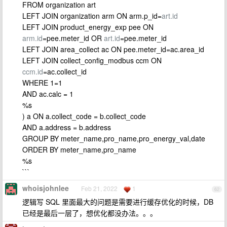
FROM organization art
LEFT JOIN organization arm ON arm.p_id=
art.id
LEFT JOIN product_energy_exp pee ON
arm.id
=pee.meter_id OR
art.id
=pee.meter_id
LEFT JOIN area_collect ac ON pee.meter_id=ac.area_id
LEFT JOIN collect_config_modbus ccm ON
ccm.id
=ac.collect_id
WHERE 1=1
AND ac.calc = 1
%s
) a ON a.collect_code = b.collect_code
AND a.address = b.address
GROUP BY meter_name,pro_name,pro_energy_val,date
ORDER BY meter_name,pro_name
%s
```
whoisjohnlee
Feb 21, 2022
1
62
逻辑写 SQL 里面最大的问题是需要进行缓存优化的时候，DB
已经是最后一层了，想优化都没办法。。。