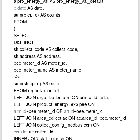
a.pro_energy_val AS pro_energy_val_default,
b.date
AS date,
sum(b.ep_o) AS counts
FROM
(
SELECT
DISTINCT
sh.collect_code AS collect_code,
sh.address AS address,
pee.meter_id AS meter_id,
pee.meter_name AS meter_name,
%s
sum(sh.ep_o) AS ep_o
FROM organization art
LEFT JOIN organization arm ON arm.p_id=
art.id
LEFT JOIN product_energy_exp pee ON
arm.id
=pee.meter_id OR
art.id
=pee.meter_id
LEFT JOIN area_collect ac ON ac.area_id=pee.meter_id
LEFT JOIN collect_config_modbus ccm ON
ccm.id
=ac.collect_id
INNER JOIN stat_hour sh ON