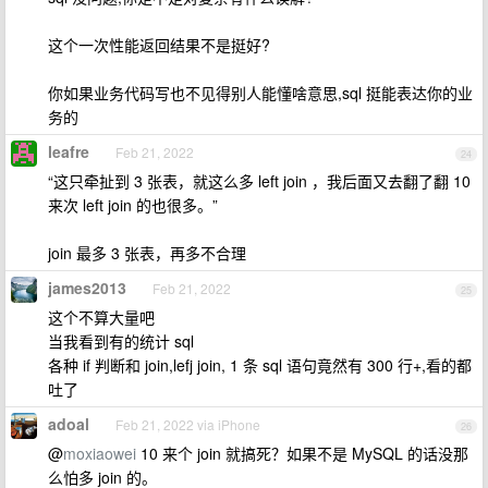
这个一次性能返回结果不是挺好?
你如果业务代码写也不见得别人能懂啥意思,sql 挺能表达你的业
务的
leafre
Feb 21, 2022
24
“这只牵扯到 3 张表，就这么多 left join ，我后面又去翻了翻 10
来次 left join 的也很多。”
join 最多 3 张表，再多不合理
james2013
Feb 21, 2022
25
这个不算大量吧
当我看到有的统计 sql
各种 if 判断和 join,lefj join, 1 条 sql 语句竟然有 300 行+,看的都
吐了
adoal
Feb 21, 2022 via iPhone
26
@
moxiaowei
10 来个 join 就搞死？如果不是 MySQL 的话没那
么怕多 join 的。