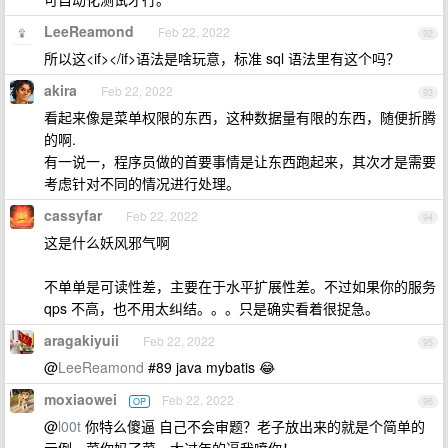
LeeReamond
Feb 22, 2022
92
所以这<if></if>语法是啥玩意，标准 sql 语法里有这个吗？
akira
Feb 22, 2022
93
看起来像是菜单权限的东西，这种数据量有限的东西，随便折腾
的啊.
有一说一，程序员做的首要事情是让东西跑起来，其次才是需要
考虑针对不同的情况进行处理。
cassyfar
Feb 22, 2022
94
这是什么妖风邪气啊
不单单是可读性差，主要在于水平扩展性差。不过如果你的服务
qps 不高，也不用太纠结。。。只是确实看着很捉急。
aragakiyuii
Feb 22, 2022
95
@
LeeReamond
#89 java mybatis 😂
moxiaowei
Feb 22, 2022
OP
96
@
l00t
你特么傻逼 自己不会审题？老子放出来的就是个简单的