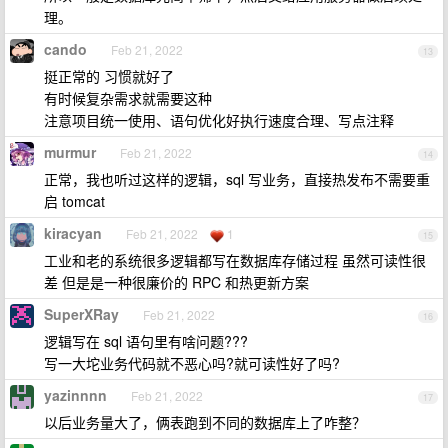
理。
cando
Feb 21, 2022
13
挺正常的 习惯就好了
有时候复杂需求就需要这种
注意项目统一使用、语句优化好执行速度合理、写点注释
murmur
Feb 21, 2022
14
正常，我也听过这样的逻辑，sql 写业务，直接热发布不需要重
启 tomcat
kiracyan
Feb 21, 2022
1
15
工业和老的系统很多逻辑都写在数据库存储过程 虽然可读性很
差 但是是一种很廉价的 RPC 和热更新方案
SuperXRay
Feb 21, 2022
16
逻辑写在 sql 语句里有啥问题???
写一大坨业务代码就不恶心吗?就可读性好了吗?
yazinnnn
Feb 21, 2022
17
以后业务量大了，俩表跑到不同的数据库上了咋整？