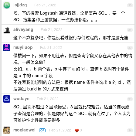
jsjjdzg
Feb 21, 2022
30
唉，写的搜索 Logstash 通道容器，全是复杂 SQL ，要一个
SQL 搜集各种上游数据，一点办法都没。。。
aliveyang
Feb 21, 2022
31
这个不算复杂吧，你是没看过银行存储过程的，那才是脑壳痛
muyiluop
Feb 21, 2022
32
借楼问一下，如果不用连表，但是查询字段又存在其他表中的情
况，一般怎么做？
比如：a 、b 两个表，b 中存了 a 的 id ，查询 b 表时有个条件
是 a 中的 name 字段
不连表我能想到的方法是：根据 name 条件查询出 a 的 id ，然
后通过 b.aid in 的方式来查询
wudaye
Feb 21, 2022
33
SQL 层次不超过 2 层能接受，3 层就比较难受，适当的连表或
子查询是合理的，但是你贴的这个 SQL 就有点过了，个人认为
可维护性比性能重要得多
moxiaowei
Feb 21, 2022
3
OP
34