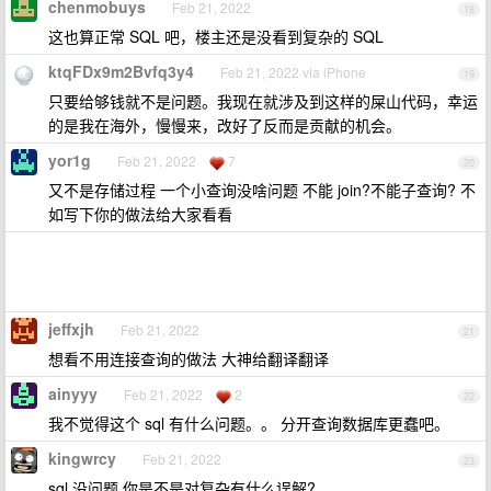
chenmobuys
Feb 21, 2022
18
这也算正常 SQL 吧，楼主还是没看到复杂的 SQL
ktqFDx9m2Bvfq3y4
Feb 21, 2022 via iPhone
19
只要给够钱就不是问题。我现在就涉及到这样的屎山代码，幸运
的是我在海外，慢慢来，改好了反而是贡献的机会。
yor1g
Feb 21, 2022
7
20
又不是存储过程 一个小查询没啥问题 不能 join?不能子查询? 不
如写下你的做法给大家看看
jeffxjh
Feb 21, 2022
21
想看不用连接查询的做法 大神给翻译翻译
ainyyy
Feb 21, 2022
2
22
我不觉得这个 sql 有什么问题。。 分开查询数据库更蠢吧。
kingwrcy
Feb 21, 2022
23
sql 没问题,你是不是对复杂有什么误解?