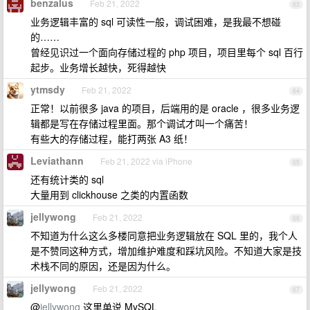
benzalus
Feb 21, 2022
63
业务逻辑丰富的 sql 可读性一般，调试困难，是我最不想碰
的……
曾经见识过一个面向存储过程的 php 项目，项目里每个 sql 百行
起步。业务增长越快，死得越快
ytmsdy
Feb 21, 2022
64
正常！以前很多 java 的项目，后端用的是 oracle ，很多业务逻
辑都是写在存储过程里面。那个调试才叫一个痛苦！
有些大的存储过程，能打两张 A3 纸！
Leviathann
Feb 21, 2022 via iPhone
65
还有统计类的 sql
大量用到 clickhouse 之类的内置函数
jellywong
Feb 21, 2022
66
不知道为什么这么多楼同意把业务逻辑放在 SQL 里的，我个人
是不赞同这种方式，增加维护难度和踩坑风险。不知道大家是技
术栈不同的原因，还是因为什么。
jellywong
Feb 21, 2022
67
@
jellywong
这里单说 MySQL