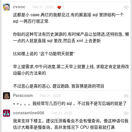
cvooc
Feb 21, 2022
1
27
这都是小 case,再烂的我都见过,有的厮直接 sql 里拼结构一个
sql 一两百行很正常.
你贴的这种写法有历史渊源的,有时候产品让加筛选,还特别急, 懒
一点的人就是直接 sql 里改,然后丢 xml 上去更新
比如楼上说的 “这个功能明天就要”
早上提需求,中午问进度,第二天早上就要上线, 求稳定肯定是用改
动最小的方法来的
不过恶心是真的恶心, 建议跑路, 我盲猜是政府项目
Paracosm
Feb 21, 2022
28
= = 。。。我经常写几百行的 sql ，不过我不是写后端的就是了
constantine008
Feb 21, 2022
29
我来支持下楼主，建议压测看看会不会有慢查询，像这种语句我
估计大概率是慢查询，高并发情况下 CPU 很容易就打满