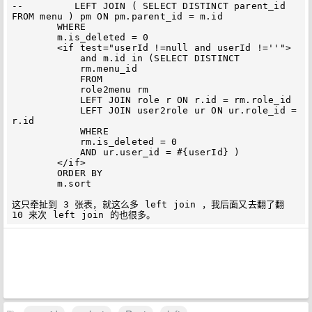
--         LEFT JOIN ( SELECT DISTINCT parent_id 
FROM menu ) pm ON pm.parent_id = m.id

        WHERE

        m.is_deleted = 0

        <if test="userId !=null and userId !=''">

            and m.id in (SELECT DISTINCT

            rm.menu_id

            FROM

            role2menu rm

            LEFT JOIN role r ON r.id = rm.role_id

            LEFT JOIN user2role ur ON ur.role_id = 
r.id

            WHERE

            rm.is_deleted = 0

            AND ur.user_id = #{userId} )

        </if>

        ORDER BY

        m.sort

这只牵扯到 3 张表，就这么多 left join ，我后面又去翻了翻 
10 来次 left join 的也很多。