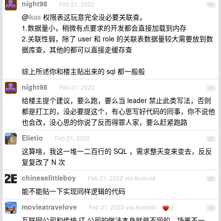
night98
Feb 21, 2022
80
@
ikas
权限表这玩意完全没必要关联查。
1.数据量小，稍微有点要求的开发都会直接加载到内存
2.关联性弱，除了 user 和 role 的关联表数据量较大需要放到数
据库查，其他的都可以直接走缓存查
综上所述你和楼主贴出来的 sql 都一般般
night98
Feb 21, 2022
81
给楼主提个建议，要么跑，要么当 leader 禁止此类写法，否则
都是打工的，没必要提这个，有心思写好代码的同事，你不说他
也会改，没心思的你说了反而得罪人家，要么赶紧跑路
Elietio
Feb 21, 2022
82
这算啥，我这一堆一二百行的 SQL ，需求整天变来变去，反反
复复改了 N 次
chineselittleboy
Feb 21, 2022 via Android
83
能不能贴一下实现同样逻辑的代码
movieatravelove
Feb 21, 2022 via Android
2
84
互联网公司和传统 IT 公司的做法本身就是不同的，场景不一