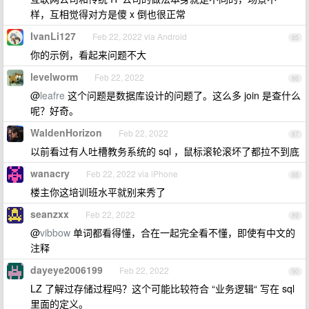
样，互相觉得对方是傻 x 倒也很正常
IvanLi127
Feb 22, 2022 via Android
85
你的示例，看起来问题不大
levelworm
Feb 22, 2022
86
@
leafre
这个问题是数据库设计的问题了。这么多 join 是查什么
呢？好奇。
WaldenHorizon
Feb 22, 2022
87
以前看过有人吐槽教务系统的 sql ，鼠标滚轮滚坏了都拉不到底
wanacry
Feb 22, 2022 via iPhone
88
楼主你这培训班水平就别来秀了
seanzxx
Feb 22, 2022
89
@
vibbow
单词都看得懂，合在一起完全看不懂，即使有中文的
注释
dayeye2006199
Feb 22, 2022
90
LZ 了解过存储过程吗？这个可能比较符合 “业务逻辑“ 写在 sql
里面的定义。