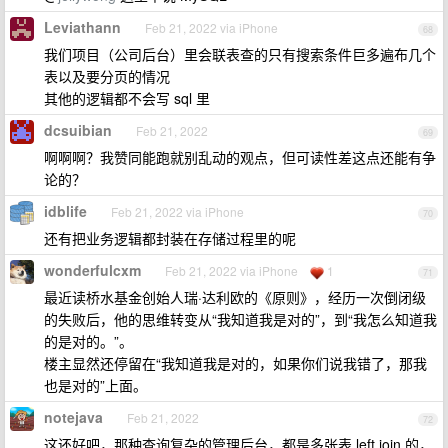
Leviathann
Feb 21, 2022 via iPhone
68
我们项目（公司后台）里会联表查的只有搜索条件巨多遍布几个
表以及要分页的情况
其他的逻辑都不会写 sql 里
dcsuibian
Feb 21, 2022
69
啊啊啊？我赞同能跑就别乱动的观点，但可读性差这点还能有争
论的？
idblife
Feb 21, 2022 via iPhone
70
还有把业务逻辑都封装在存储过程里的呢
wonderfulcxm
Feb 21, 2022 via iPhone
1
71
最近读桥水基金创始人瑞·达利欧的《原则》，经历一次倒闭级
的失败后，他的思维转变从“我知道我是对的”，到“我怎么知道我
的是对的。”。
楼主显然还停留在“我知道我是对的，如果你们说我错了，那我
也是对的”上面。
notejava
Feb 21, 2022
72
这还好吧，那种查询复杂的管理后台，都是多张表 left join 的，