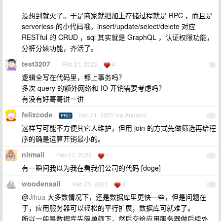
没想到就火了。于是商家就把加上存储过程就是 RPC ，而且是
serverless 的小代码哦。insert/update/select/delete 对应
RESTful 的 CRUD ，sql 其实就是 GraphQL ，认证权限功能，
分裤分婊功能，齐活了。
test3207
Feb 21, 2022
4
9
逻辑全写在代码里，都上事务吗？
多次 query 的额外网络和 IO 开销需要考虑吗？
有没有好哥哥讲一讲
felixcode
Feb 21, 2022 via Android
PRO
10
这样写可能不方便其它人维护，但用 join 的方式先做筛选再给程
序的确是运算开销最小的。
nitmali
Feb 21, 2022
1
11
有一瞬间我以为我在看我们公司的代码 [doge]
woodensail
Feb 21, 2022
9
12
@
Jihua
大多数情况下，还是数据库里更快一些，但是问题在
于，应用服务器可以轻松的平行扩展，数据库可就难了。
所以一般是数据库先简单筛下，然后交给应用服务器做后续处