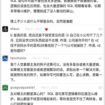
SQL 语句尽可能不要包含太多逻辑，数据层就干数据层的事，
逻辑应该放在应用层，包含大量逻辑的 SQL 短期看省事，长期
非常难以维护，慢慢就成了没人敢动的屎山。
楼上不少人说什么不够复杂的，显然是偏题
efaun
Feb 21, 2022
1
55
lz 是真的菜, 而且还是不接受意见的菜 🤧 自己在小公司干了几个
月, 见到没学过的东西就说不合理, 咋滴, 公司是你开的? 在 v2
找不到同水平的菜鸡(好像找到了一个?)认可就破防了, 咋滴, v2
是你建的?
fanchenio
Feb 21, 2022
56
我个人觉着楼主发的例子还算可以，没有多复杂或者大量逻辑，
如果楼主觉着复杂或者逻辑繁杂的话，求贴出来一个解决方案，
就按照你发的例子，如果你写代码要怎么写，虚心求教，想看一
下。
guaguaguaxia1
Feb 21, 2022
57
反对楼主的都是真心的？ SQL 语句里写逻辑看你后面怎么维
护，屎山都是不经意间堆起来的，等你发现兜不住了再转身，屎
山已经把你淹没