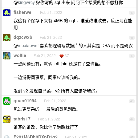
@
kingwrcy
贴你写的 sql 出来 问问下个接受的想不想打你
fisherwei
Feb 21, 2022
40
我这有个保存下来有 4MB 的 sql ，谁爱改谁改去，反正现在能
用
dqzcwxb
Feb 21, 2022
41
@
moxiaowei
喜欢把逻辑写数据库的人其实是 DBA 而不是码农
wolfie
Feb 21, 2022
37
42
一点问题没有，就俩 left join 还是在子查询里。
一边觉得同事菜，同事应该听我的。
发到 v2 发现自己菜，v2 所有人应该听我的。
quan01994
Feb 21, 2022
43
见过更复杂的 。 最后的意见别改。
tabris17
Feb 21, 2022
44
谁写的谁改，你比他早跑路就行了
F281M6Dh8DXpD1g2
Feb 21, 2022
45