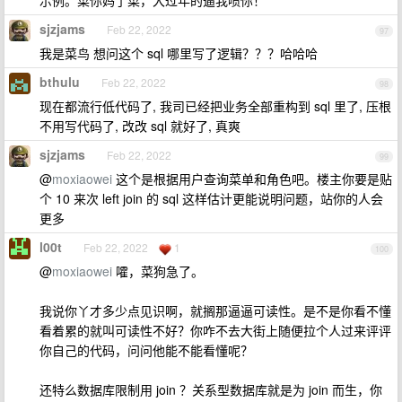
示例。菜你妈了菜，大过年的逼我喷你！
sjzjams
Feb 22, 2022
97
我是菜鸟 想问这个 sql 哪里写了逻辑？？？哈哈哈
bthulu
Feb 22, 2022
98
现在都流行低代码了, 我司已经把业务全部重构到 sql 里了, 压根
不用写代码了, 改改 sql 就好了, 真爽
sjzjams
Feb 22, 2022
99
@
moxiaowei
这个是根据用户查询菜单和角色吧。楼主你要是贴
个 10 来次 left join 的 sql 这样估计更能说明问题，站你的人会
更多
l00t
Feb 22, 2022
1
100
@
moxiaowei
嚯，菜狗急了。
我说你丫才多少点见识啊，就搁那逼逼可读性。是不是你看不懂
看着累的就叫可读性不好？你咋不去大街上随便拉个人过来评评
你自己的代码，问问他能不能看懂呢？
还特么数据库限制用 join ？关系型数据库就是为 join 而生，你