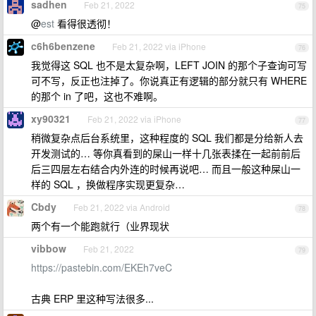
sadhen
Feb 21, 2022
75
@
est
看得很透彻！
c6h6benzene
Feb 21, 2022 via iPhone
76
我觉得这 SQL 也不是太复杂啊，LEFT JOIN 的那个子查询可写
可不写，反正也注掉了。你说真正有逻辑的部分就只有 WHERE
的那个 in 了吧，这也不难啊。
xy90321
Feb 21, 2022 via iPhone
77
稍微复杂点后台系统里，这种程度的 SQL 我们都是分给新人去
开发测试的… 等你真看到的屎山一样十几张表揉在一起前前后
后三四层左右结合内外连的时候再说吧… 而且一般这种屎山一
样的 SQL ，换做程序实现更复杂…
Cbdy
Feb 21, 2022 via Android
78
两个有一个能跑就行（业界现状
vibbow
Feb 21, 2022
79
https://pastebin.com/EKEh7veC
古典 ERP 里这种写法很多...