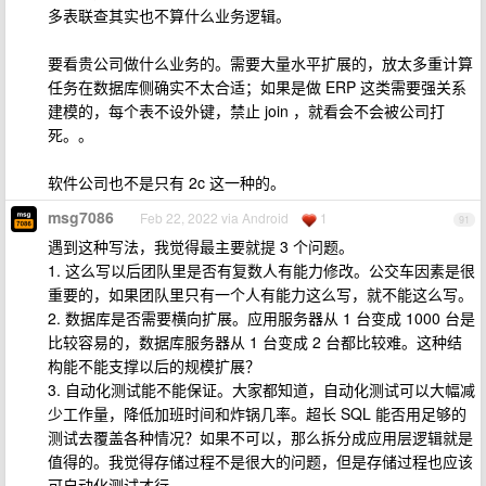
多表联查其实也不算什么业务逻辑。
要看贵公司做什么业务的。需要大量水平扩展的，放太多重计算
任务在数据库侧确实不太合适；如果是做 ERP 这类需要强关系
建模的，每个表不设外键，禁止 join ，就看会不会被公司打
死。。
软件公司也不是只有 2c 这一种的。
msg7086
Feb 22, 2022 via Android
1
91
遇到这种写法，我觉得最主要就提 3 个问题。
1. 这么写以后团队里是否有复数人有能力修改。公交车因素是很
重要的，如果团队里只有一个人有能力这么写，就不能这么写。
2. 数据库是否需要横向扩展。应用服务器从 1 台变成 1000 台是
比较容易的，数据库服务器从 1 台变成 2 台都比较难。这种结
构能不能支撑以后的规模扩展？
3. 自动化测试能不能保证。大家都知道，自动化测试可以大幅减
少工作量，降低加班时间和炸锅几率。超长 SQL 能否用足够的
测试去覆盖各种情况？如果不可以，那么拆分成应用层逻辑就是
值得的。我觉得存储过程不是很大的问题，但是存储过程也应该
可自动化测试才行。