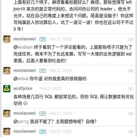
上面有好几个喷子，麻烦看看标题好么？麻烦，那些觉得写 left
join10 来次的是正常代码的，去问问你公司的 leader ，他允不
允许，站在自己的角度上来想这个问题，简直是没脑子！你这样
写纯属前人挖坑葬后人，坑了一波又一波！你也在这公司干不过
3 年！
moxiaowei
Feb 21, 2022
OP
35
@
wudaye
终于看到了一个评论能看的，上面那些喷子只是为了
完成任务，根本不为了长远发展，写写一大堆的业务逻辑到 sql
里面，后面人要看到吐血的！
moxiaowei
Feb 21, 2022
OP
36
@
adoal
你牛逼 对你我是真的很佩服的
acdfjelxe
Feb 21, 2022
37
各种场景几百行 SQL 都挺常见的，但你 SQL 得让数据库有优化
空间 🌝
moxiaowei
Feb 21, 2022
OP
38
@
yor1g
我说不能了？主观臆想啥呢？自嗨？
moxiaowei
Feb 21, 2022
OP
39