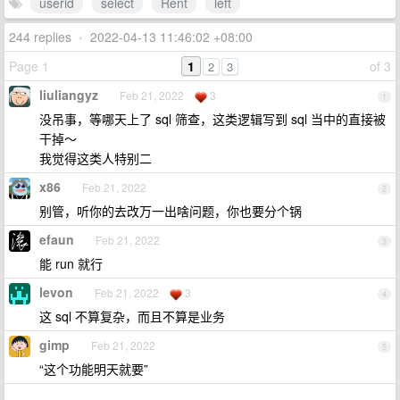
userid
select
Rent
left
244 replies
•
2022-04-13 11:46:02 +08:00
Page 1
1
of 3
2
3
liuliangyz
Feb 21, 2022
3
1
没吊事，等哪天上了 sql 筛查，这类逻辑写到 sql 当中的直接被
干掉～
我觉得这类人特别二
x86
Feb 21, 2022
2
别管，听你的去改万一出啥问题，你也要分个锅
efaun
Feb 21, 2022
3
能 run 就行
levon
Feb 21, 2022
3
4
这 sql 不算复杂，而且不算是业务
gimp
Feb 21, 2022
5
“这个功能明天就要”