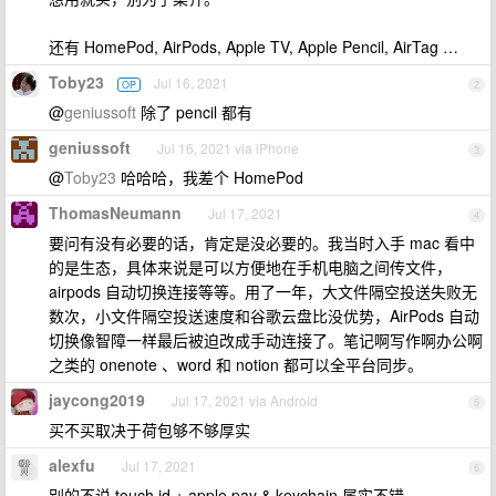
还有 HomePod, AirPods, Apple TV, Apple Pencil, AirTag …
Toby23
Jul 16, 2021
OP
2
@
geniussoft
除了 pencil 都有
geniussoft
Jul 16, 2021 via iPhone
3
@
Toby23
哈哈哈，我差个 HomePod
ThomasNeumann
Jul 17, 2021
4
要问有没有必要的话，肯定是没必要的。我当时入手 mac 看中
的是生态，具体来说是可以方便地在手机电脑之间传文件，
airpods 自动切换连接等等。用了一年，大文件隔空投送失败无
数次，小文件隔空投送速度和谷歌云盘比没优势，AirPods 自动
切换像智障一样最后被迫改成手动连接了。笔记啊写作啊办公啊
之类的 onenote 、word 和 notion 都可以全平台同步。
jaycong2019
Jul 17, 2021 via Android
5
买不买取决于荷包够不够厚实
alexfu
Jul 17, 2021
6
别的不说 touch id + apple pay & keychain 属实不错