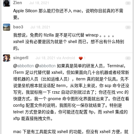
Zien
Jul 18, 2021
38
Apple Silicon 那么能打你还不入 mac，说明你目前真的不需
要。
bao3
Jul 18, 2021
39
我想说，免费的 filzilla 是不是可以代替 winscp 。。。。
xshell 没有必要是因为就是个 shell 而已，想不出有什么特别
的。
singerll
Jul 18, 2021 via Android
1
40
@
abbottcn
@
abbottcn
如果真是简单的研发人员，Terminal，
iTerm 足以代替代替 xshell，但如果面向几十台机器或者经常新
增机器的人员（比如运维人员），iterm 真的就是个玩具。先不
说堡垒机根本就没适配 iterm，从效率上来说，你 scp 命令还没
写完，我鼠标拖一下 rzsz 自动识别就过去了；你还在找 vnc 的
快捷方式，我一个 gnome 命令图形化界面就出来了。你还在看
config 配置文件的说明，我图形化一保存就结束了。特别是
telnet 方式登录的设备，你可能还在配置 ftp，而 xshell 集成的
xftp 能直接拖拽文件。
mac 下是有工具能实现 xshell 的功能，但没有 xshell 方便，就