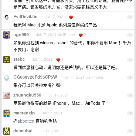
家桶？别纠结这些，有需求再买，用王校长的话说，我有钱但不
是有病。该省钱的地方省，没需求硬花钱意义不大
EvilDevilJin
Jul 17, 2021
1
12
我觉得 Mac 才是 Apple 系列最值得买的产品
ngn999
Jul 17, 2021 via iPhone
2
13
如果你没找到 winscp，xshell 的替代，那你不要用 Mac ！千万
不要用，谢谢
stabc
Jul 17, 2021
1
14
看到优惠就心动，说明你还是差钱的。所以还是算了吧。
GG668v26Fd55CP5W
Jul 17, 2021 via iPhone
15
集齐可以召唤神龙吗？😹
zhuangku556
Jul 17, 2021
16
苹果最值得买的就是 iPhone 、Mac 、AirPods 了。
mactanxin
Jul 17, 2021
17
@
abbottcn
直钩钓鱼贴
daimubai
Jul 17, 2021
18