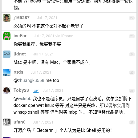
不像 Windows 一套软件只能用一套逻辑。换别的还得换一套逻
辑。
j165287
Jul 17, 2021
22
必须的啊 不花这个💰对不起乔老爷子
iceEar
Jul 17, 2021 via iPhone
23
你买我推荐，我买我不买
jfdnet
Jul 17, 2021
24
Mac 是中枢，没有 Mac，全家桶不成立。
rttds
Jul 17, 2021
25
@
zhuangku556
me too
Toby23
Jul 17, 2021
OP
26
@
wclebb
我也不是程序员，只是自学了点皮毛，偶尔会折腾下
docker openwrt linux 等等 对这些只是兴趣，所以偶尔会用到
winscp xshell 等等 但当时买 mbp 时。 不知道替代品是啥，
ufan0
Jul 17, 2021
27
开源产品「 Electerm 」个人认为是比 Shell 好用的！