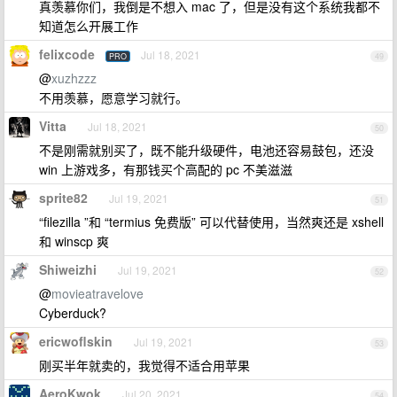
真羡慕你们，我倒是不想入 mac 了，但是没有这个系统我都不
知道怎么开展工作
felixcode
Jul 18, 2021
PRO
49
@
xuzhzzz
不用羡慕，愿意学习就行。
Vitta
Jul 18, 2021
50
不是刚需就别买了，既不能升级硬件，电池还容易鼓包，还没
win 上游戏多，有那钱买个高配的 pc 不美滋滋
sprite82
Jul 19, 2021
51
“filezilla ”和 “termius 免费版” 可以代替使用，当然爽还是 xshell
和 winscp 爽
Shiweizhi
Jul 19, 2021
52
@
movieatravelove
Cyberduck?
ericwoflskin
Jul 19, 2021
53
刚买半年就卖的，我觉得不适合用苹果
AeroKwok
Jul 20, 2021
54