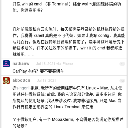
好像 win 的 cmd （非 Terminal ）结合 wsl 也能实现终端的功
能，你愿意用吗？
几年前我做私有云实施时，每天都需要登录新的机器执行新的操
作，我觉得 xshell 真的是不可代替，如果让我写 config，我真能
写几百行。但现在我转项目管理和售前了，没事测试环境研究下
新技术啥的，在不关注效率的前提下，win10 的 cmd 我都能迁
就着用。。。
nathanw
Jul 18, 2021 via iPhone
41
CarPlay 有吗？要不要买辆车
abbottcn
Jul 18, 2021
42
@
singerll
抱歉, 我所有的使用经历中只有 Linux + Mac, 从未使
用过任何微软系统; 故此, 我的言论又部分偏差, 请多多包涵. 你
所提及的使用场景, 我从未涉及过. 我亦非程序员, 只是 Mac 当
作具有稳定图形界面的 Linux Terminal 来使用.
至于微软用户, 有一个 MobaXterm, 不晓得是否能满足你所描述
的场景?