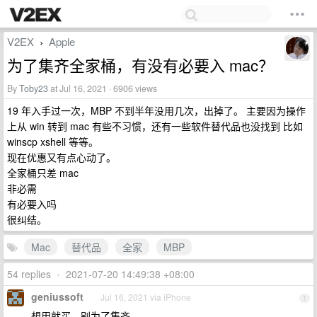
V2EX
Apple
›
为了集齐全家桶，有没有必要入 mac？
By
Toby23
at Jul 16, 2021 · 6906 views
19 年入手过一次，MBP 不到半年没用几次，出掉了。 主要因为操作
上从 win 转到 mac 有些不习惯，还有一些软件替代品也没找到 比如
winscp xshell 等等。
现在优惠又有点心动了。
全家桶只差 mac
非必需
有必要入吗
很纠结。
Mac
替代品
全家
MBP
54 replies
•
2021-07-20 14:49:38 +08:00
geniussoft
Jul 16, 2021 via iPhone
1
想用就买，别为了集齐。