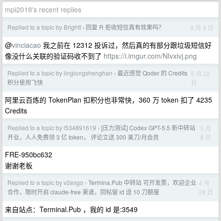
mpi2018's recent replies
Replied to a topic by Brightt
回复 R 拒收短信真有效果吗？
6 月 9 日
›
@
vinciacao
我之前在 12312 投诉过，然后真的有部分跟垃圾短信好
像没什么关联的验证码收不到了
https://i.imgur.com/NIvxivj.png
Replied to a topic by linglongshenghan
最近感觉 Qoder 的 Credits
5 月 22
›
日
积分使用飞快
阿里云百炼的 TokenPlan 扣积分也非常快，360 万 token 扣了 4235
Credits
Replied to a topic by l534891619
[压力测试] Codex GPT-5.5 新中转站
5 月
›
8 日
开业，人人免费领 3 亿 token， 评论立送 300 美刀/月会员
FRE-950bc632
谢谢老板
Replied to a topic by v2exgo
Termina.Pub 中转站 可开发票，欢迎企业
4 月
›
28 日
合作，限时开启 claude-free 渠道，回帖留 id 送 10 刀额度
来自站点：Terminal.Pub ，我的 id 是:3549