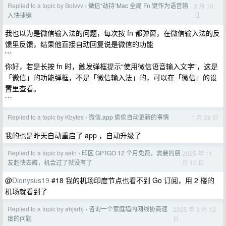
Replied to a topic by Bolvvv
微信“劫持”Mac 全局 Fn 键作为语音输
3 月 10
›
日
入快捷键
我也以为是微信输入法的问题，每次按 fn 都弹窗，在微信输入法的反
馈里反馈，结果他直接自动回复说是微信的功能
```
你好，若是长按 fn 时，触发弹框提示“使用微信语音输入文字”，这是
「微信」的功能弹框，不是「微信输入法」的，可以在「微信」的设
置里查看。
```
Replied to a topic by Kbytes
微信.app 偷偷自动更新的事情
1 月 28 日
›
我的也是昨天自动重启了 app ，自动升级了
Replied to a topic by seln
印区 GPTGO 12 个月免费，需要的朋
2025 年 11
›
月 10 日
友赶快去薅，机会过了就没有了
@
Dionysus19
#18 我的机场印度节点也看不到 Go 订阅，用 2 楼的
机场就看到了
Replied to a topic by ahjsrhj
咨询一个家庭墙内网线协商速
2025 年 3 月 12
›
日
度的问题