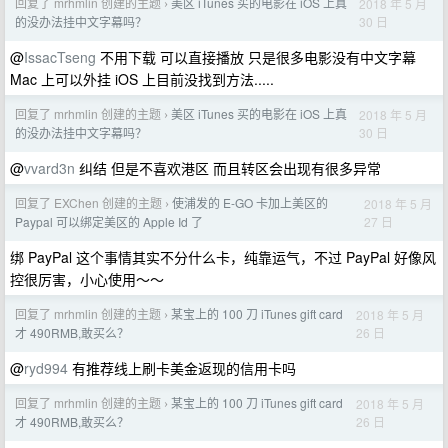
回复了 mrhmlin 创建的主题
美区 iTunes 买的电影在 iOS 上真
2018 年 5 月
›
30 日
的没办法挂中文字幕吗？
@
IssacTseng
不用下载 可以直接播放 只是很多电影没有中文字幕
Mac 上可以外挂 iOS 上目前没找到方法.....
回复了 mrhmlin 创建的主题
美区 iTunes 买的电影在 iOS 上真
2018 年 5 月
›
30 日
的没办法挂中文字幕吗？
@
vvard3n
纠结 但是不喜欢港区 而且转区会出现有很多异常
回复了 EXChen 创建的主题
使浦发的 E-GO 卡加上美区的
2018 年 5 月
›
27 日
Paypal 可以绑定美区的 Apple Id 了
绑 PayPal 这个事情其实不分什么卡，纯靠运气，不过 PayPal 好像风
控很厉害，小心使用～～
回复了 mrhmlin 创建的主题
某宝上的 100 刀 iTunes gift card
2018 年 5 月
›
26 日
才 490RMB,敢买么？
@
ryd994
有推荐线上刷卡美金返现的信用卡吗
回复了 mrhmlin 创建的主题
某宝上的 100 刀 iTunes gift card
2018 年 5 月
›
26 日
才 490RMB,敢买么？