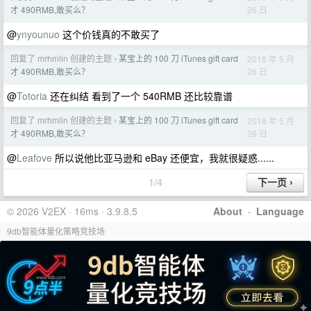
26 日
才 490RMB,敢买么？
@
ynyounuo
这个价钱真的不敢买了
回复了 mrhmlin 创建的主题
某宝上的 100 刀 iTunes gift card
2018 年 5 月
›
26 日
才 490RMB,敢买么？
@
Totoria
还在纠结 看到了一个 540RMB 还比较靠谱
回复了 mrhmlin 创建的主题
某宝上的 100 刀 iTunes gift card
2018 年 5 月
›
26 日
才 490RMB,敢买么？
@
Leafove
所以说他比亚马逊和 eBay 还便宜，我就很疑惑......
1/4
© 2026 V2EX · 16ms · 3.9.8.5
About
·
Language
9db智能体量化策略竞技场