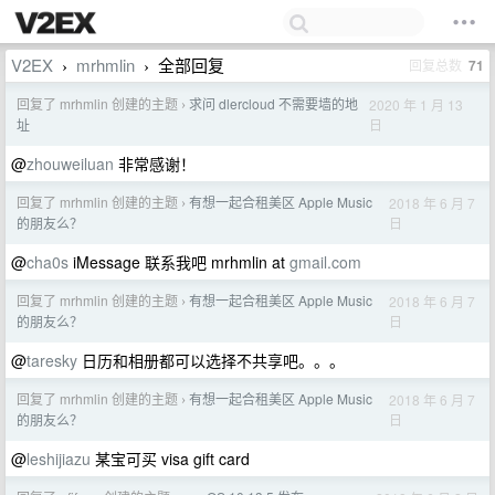
V2EX
mrhmlin
全部回复
回复总数
71
›
›
回复了 mrhmlin 创建的主题
求问 dlercloud 不需要墙的地
2020 年 1 月 13
›
日
址
@
zhouweiluan
非常感谢！
回复了 mrhmlin 创建的主题
有想一起合租美区 Apple Music
2018 年 6 月 7
›
日
的朋友么？
@
cha0s
iMessage 联系我吧 mrhmlin at
gmail.com
回复了 mrhmlin 创建的主题
有想一起合租美区 Apple Music
2018 年 6 月 7
›
日
的朋友么？
@
taresky
日历和相册都可以选择不共享吧。。。
回复了 mrhmlin 创建的主题
有想一起合租美区 Apple Music
2018 年 6 月 7
›
日
的朋友么？
@
leshijiazu
某宝可买 visa gift card