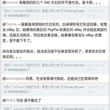
@
murmur
我看到的好几个 490 左右的并不是代充，是卡照。。。
回复了 mrhmlin 创建的主题
某宝上的 100 刀 iTunes gift card
2018 年 5 月
›
26 日
才 490RMB,敢买么？
@
Totoria
一直都是用官网的方式买的，后来得知有打折这回事，就想
去 eBay 买，结果用的美区的 PayPal 和美区的 eBay 并全程挂美国代
理，还是无法购买，然后就去某宝搜，结果看到某宝比 eBay 还便
宜，就不敢下手了。
综合各位朋友的观点，我决定还是不在某宝冒风险了，老老实实在官
网买吧。。。
回复了 mrhmlin 创建的主题
某宝上的 100 刀 iTunes gift card
2018 年 5 月
›
26 日
才 490RMB,敢买么？
@
shutongxinq
同意，在没有靠谱代购前，还是自己在官网买吧
回复了 mrhmlin 创建的主题
某宝上的 100 刀 iTunes gift card
2018 年 5 月
›
26 日
才 490RMB,敢买么？
@
RHFS
可怕 真不敢买了
回复了 mrhmlin 创建的主题
某宝上的 100 刀 iTunes gift card
2018 年 5 月
›