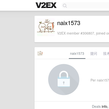
naix1573
V2EX member #306807, joined on
naix1573
提问
技
Per naix1573
Deals
info,