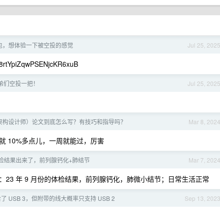
钱包，想体验一下被空投的感觉
Jul 25, 202
tYpiZqwPSENjcKR6xuB
弟们空投一把！
Jul 25, 202
架构设计师）论文到底怎么写？有技巧和指导吗？
Mar 8, 202
 10%多点儿，一周就能过，厉害
的体检结果出来了，前列腺钙化+肺结节
Mar 7, 202
复：23 年 9 月份的体检结果，前列腺钙化，肺微小结节；日常生活正常
o 给了 USB 3，但附带的线大概率只支持 USB 2
Sep 13, 202