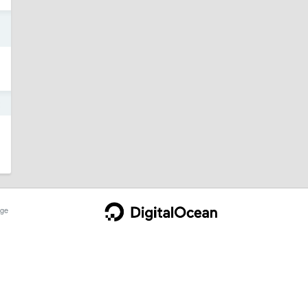
3
2
ge