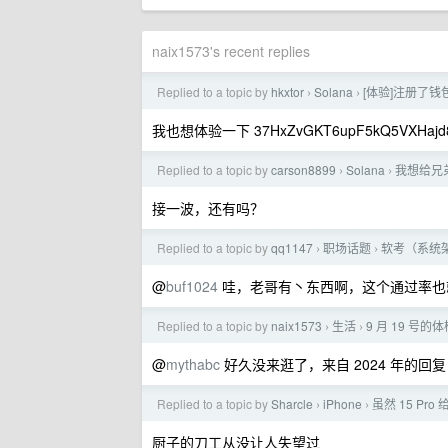
naix1573's recent replies
Replied to a topic by
hkxtor
Solana
[体验]注册了
›
›
我也想体验一下 37HxZvGKT6upF5kQ5VXHajd8r
Replied to a topic by
carson8899
Solana
我想给兄
›
›
接一波，还有吗？
Replied to a topic by
qq1147
职场话题
软考（系统
›
›
@
buf1024
哇，老哥有丶东西啊，这个通过率也就
Replied to a topic by
naix1573
生活
9 月 19 号
›
›
@
mythabc
好久没来逛了，来自 2024 年的回
Replied to a topic by
Sharcle
iPhone
虽然 15 Pr
›
›
厨子的刀工从没让人失望过