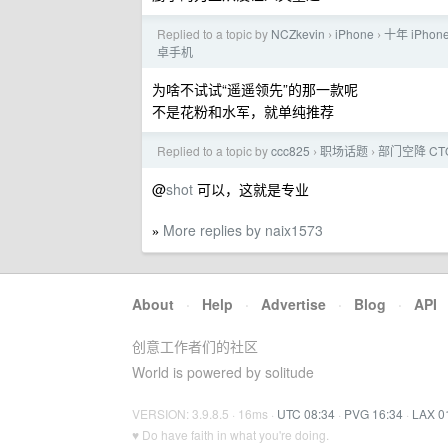
Replied to a topic by
NCZkevin
iPhone
十年 iPh
›
›
卓手机
为啥不试试“遥遥领先”的那一款呢
不是花粉和水军，就单纯推荐
Replied to a topic by
ccc825
职场话题
部门空降 C
›
›
@
shot
可以，这就是专业
More replies by naix1573
»
About
·
Help
·
Advertise
·
Blog
·
API
创意工作者们的社区
World is powered by solitude
VERSION: 3.9.8.5 · 16ms ·
UTC 08:34
·
PVG 16:34
·
LAX 0
♥ Do have faith in what you're doing.