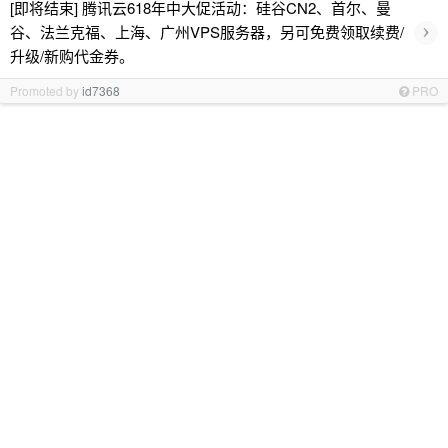
[即将结束] 腾讯云618年中大促活动：硅谷CN2、首尔、曼
›
谷、法兰克福、上海、广州VPS服务器，另可免费领取续费/
升级/新购代金券。
Promoted by
id7368
PRO