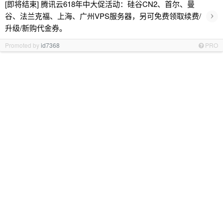
[即将结束] 腾讯云618年中大促活动：硅谷CN2、首尔、曼
›
谷、法兰克福、上海、广州VPS服务器，另可免费领取续费/
升级/新购代金券。
Promoted by
id7368
PRO