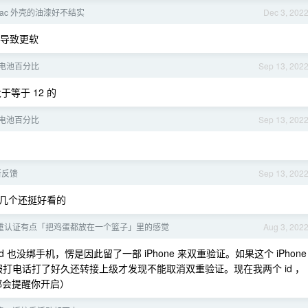
ac 外壳的油漆好不结实
Dec 3, 202
，导致更软
有电池百分比
Sep 13, 202
于等于 12 的
有电池百分比
Sep 13, 202
更新反馈
Sep 13, 202
几个还挺好看的
D 的双重认证有点「把鸡蛋都放在一个篮子」里的感觉
Aug 3, 202
 也没绑手机，愣是因此留了一部 iPhone 来双重验证。如果这个 iPhone
给客服打电话打了好久还转接上级才发现不能取消双重验证。现在我两个 id ，
都会提醒你开启）