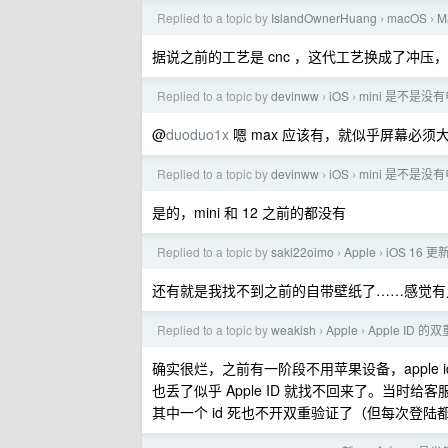
Replied to a topic by
IslandOwnerHuang
macOS
M
›
›
据说之前的工艺是 cnc ，这代工艺换成了冲压
Replied to a topic by
devinww
iOS
mini 是不是没
›
›
@
duoduo1x
嗯 max 应该有，就似乎屏幕必须大
Replied to a topic by
devinww
iOS
mini 是不是没
›
›
是的，mini 和 12 之前的都没有
Replied to a topic by
saki22oimo
Apple
iOS 16 
›
›
还有就是我找不到之前的自带壁纸了……感觉有
Replied to a topic by
weakish
Apple
Apple I
›
›
确实很烂，之前有一阶段不用苹果设备，apple id
也丢了似乎 Apple ID 就找不回来了。当时
其中一个 id 死也不开双重验证了（但每次登陆