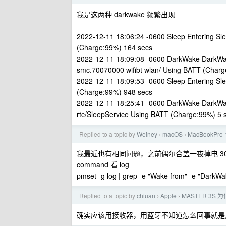
我是这两种 darkwake 频繁出现
2022-12-11 18:06:24 -0600 Sleep Entering Sle
(Charge:99%) 164 secs
2022-12-11 18:09:08 -0600 DarkWake DarkWa
smc.70070000 wifibt wlan/ Using BATT (Charg
2022-12-11 18:09:53 -0600 Sleep Entering Sle
(Charge:99%) 948 secs
2022-12-11 18:25:41 -0600 DarkWake DarkWa
rtc/SleepService Using BATT (Charge:99%) 5 
Replied to a topic by
Weiney
macOS
MacBookP
›
›
我最近也有相同问题，之前偶尔合盖一夜掉电 30%，
command 看 log
pmset -g log | grep -e "Wake from" -e "DarkWak
Replied to a topic by
chiuan
Apple
MASTER 3S
›
›
确实应该用接收器，用蓝牙不知道怎么回事就是