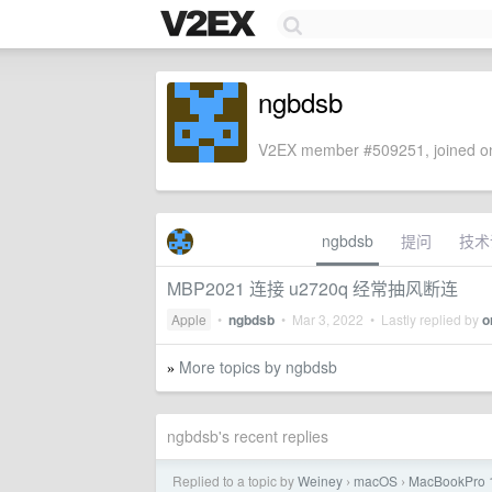
ngbdsb
V2EX member #509251, joined on
ngbdsb
提问
技术
MBP2021 连接 u2720q 经常抽风断连
Apple
•
ngbdsb
•
Mar 3, 2022
• Lastly replied by
o
More topics by ngbdsb
»
ngbdsb's recent replies
Replied to a topic by
Weiney
macOS
MacBookP
›
›