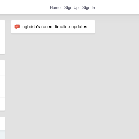
Home
Sign Up
Sign In
ngbdsb's recent timeline updates
2