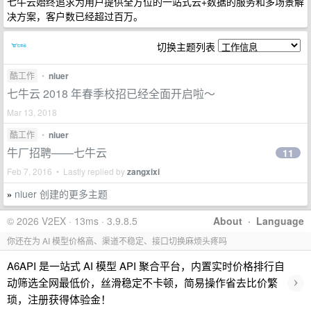
七牛云始终追求为用户提供全方位的一站式云+数据的服务和多场景解
决方案，客户数已经超过百万。
切换主题列表
酷工作
•
niuer
七牛云 2018 年春季校招已经全面开启啦～
Mar 13, 2018
酷工作
•
niuer
牛厂招聘——七牛云
11
Feb 7, 2016 • Lastly replied by
zangxixi
niuer 创建的更多主题
»
© 2026 V2EX · 13ms · 3.9.8.5
About
·
Language
你还在为 AI 模型价格高、渠道不稳定、接口切换麻烦头疼吗
A6API 是一站式 AI 模型 API 聚合平台，内置实时价格排行自
›
动筛选全网最低价，丝滑稳定不卡顿，简易操作省去比价繁
琐，注册获得体验金！