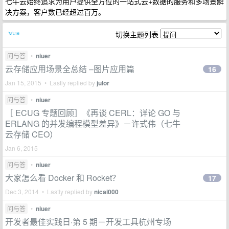
七牛云始终追求为用户提供全方位的一站式云+数据的服务和多场景解
决方案，客户数已经超过百万。
切换主题列表
问与答
•
niuer
云存储应用场景全总结 –图片应用篇
16
Jan 15, 2015 • Lastly replied by
julor
问与答
•
niuer
［ ECUG 专题回顾］《再谈 CERL：详论 GO 与
ERLANG 的并发编程模型差异》－许式伟（七牛
云存储 CEO）
Jan 6, 2015
问与答
•
niuer
大家怎么看 Docker 和 Rocket？
17
Dec 3, 2014 • Lastly replied by
nicai000
问与答
•
niuer
开发者最佳实践日·第 5 期－开发工具杭州专场