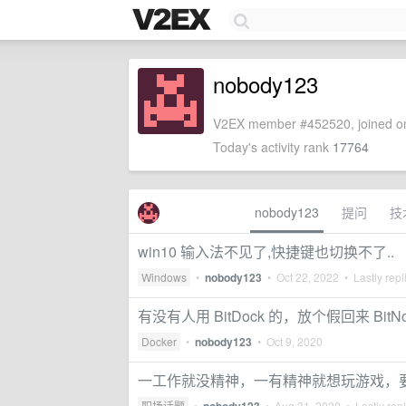
nobody123
V2EX member #452520, joined on
Today's activity rank
17764
nobody123
提问
技
win10 输入法不见了,快捷键也切换不了..
Windows
•
nobody123
•
Oct 22, 2022
• Lastly repl
有没有人用 BitDock 的，放个假回来 B
Docker
•
nobody123
•
Oct 9, 2020
一工作就没精神，一有精神就想玩游戏，
职场话题
•
•
Aug 31, 2020
• Lastly rep