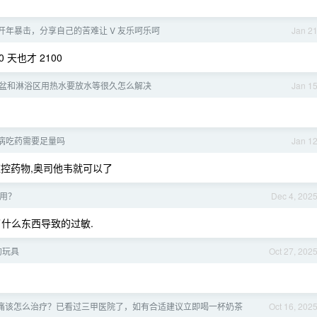
 年开年暴击，分享自己的苦难让 V 友乐呵乐呵
Jan 2
 天也才 2100
盆和淋浴区用热水要放水等很久怎么解决
Jan 1
病吃药需要足量吗
Jan 1
控药物,奥司他韦就可以了
用？
Dec 4, 202
什么东西导致的过敏.
的玩具
Oct 27, 202
脑勺痛该怎么治疗？已看过三甲医院了，如有合适建议立即喝一杯奶茶
Oct 16, 202