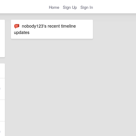
Home
Sign Up
Sign In
nobody123's recent timeline
updates