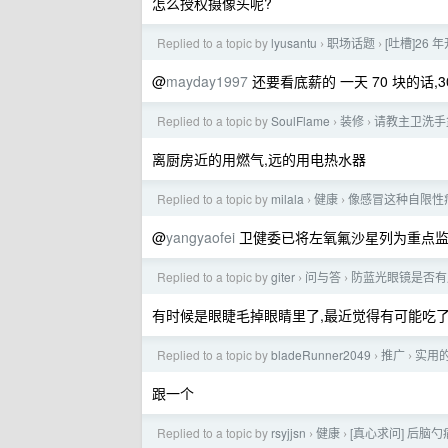
怎么授权摄像头呢?
Replied to a topic by
lyusantu
职场话题
[吐槽]26
›
›
@
mayday1997
还要看底薪的 一天 70 块的话,30
Replied to a topic by
SoulFlame
装修
请教主卫洗手
›
›
离厨房近的用燃气,远的用电热水器
Replied to a topic by
milala
健康
像感冒这种自限性
›
›
@
yangyaofei
卫健委已将左氧氟沙星列为重点监
Replied to a topic by
giter
问与答
防蓝光眼镜是否有
›
›
有时候是眼睫毛掉眼睛里了,最近觉得有可能吃了
Replied to a topic by
bladeRunner2049
推广
实用
›
›
跟一个
Replied to a topic by
rsyjjsn
健康
[真心求问] 后
›
›