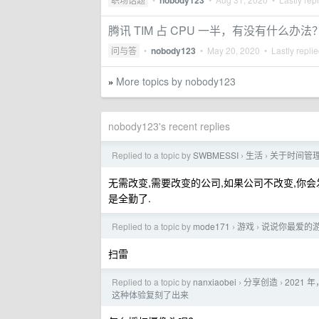
nobody123
腾讯 TIM 占 CPU 一半，有没有什么办法
问与答
•
nobody123
•
May 20, 2020
• Lastly repli
More topics by nobody123
»
nobody123's recent replies
Replied to a topic by
SWBMESSI
生活
关于时间管
›
›
无需改变,需要改变的公司,如果公司不改变,你会发
是全勤了.
Replied to a topic by
mode171
游戏
说说你最爱的
›
›
扫雷
Replied to a topic by
nanxiaobei
分享创造
2021
›
›
这种体验复刻了出来