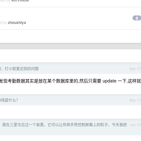
4mYHime
？
8
ed by
zhoushiya
理，打小就爱迟到的问题
Mar 2
现考勤数据其实是放在某个数据库里的,然后只需要 update 一下,这样就
游戏是什么？
Mar 1
 年，我在三里屯见过一个装置，它可以让你用手势控制屏幕上的粒子，今天我把
Jan 3