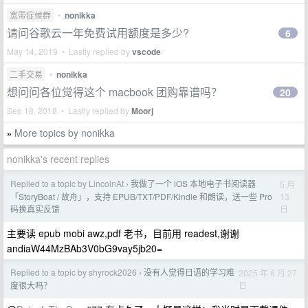
宽带症候群
•
nonikka
请问谷歌云一年免费试用额度是多少?
6
May 14, 2019 • Lastly replied by
vscode
二手交易
•
nonikka
想问问各位觉得这个 macbook 团购靠谱吗？
20
Sep 18, 2018 • Lastly replied by
Moorj
More topics by nonikka
»
nonikka's recent replies
Replied to a topic by LincolnAt
我做了一个 iOS 本地电子书阅读器
5 月
›
13
「StoryBoat / 故舟」，支持 EPUB/TXT/PDF/Kindle 和朗读，送一些 Pro
日
码换真实反馈
主要读 epub mobi awz,pdf 老书，目前用 readest,谢谢
andiaW44MzBAb3V0bG9vay5jb20=
Replied to a topic by shyrock2026
没有人觉得日语的学习难
2025 年 6 月 27
›
日
度很大吗？