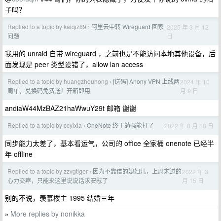
子吗？
Replied to a topic by kaiqiz89
阿里云中转 Wireguard 回家
2025 年 3 月 12
›
日
问题
我用的 unraid 自带 wireguard ，之前也是不能访问本地其他设备，后
面发现是 peer 类型设错了，allow lan access
Replied to a topic by huangzhouhong
[送码] Anony VPN 上线两
2024 年 10
›
月 9 日
周年，兑换码免费送！开箱即用
andiaW44MzBAZ21haWwuY29t 邮箱 谢谢
Replied to a topic by ccyixia
OneNote 终于勉强能打了
2022 年 8 月 18 日
›
同步能力太差了，基本看运气，公司的 office 全家桶 onenote 已经半
年 offline
Replied to a topic by zzvgtiger
因为不靠谱的媳妇儿，上周末过的
2022 年 3
›
月 15 日
心力交瘁，只能来这里说说话求安慰了
别的不说，羡慕楼主 1995 结婚三年
More replies by nonikka
»