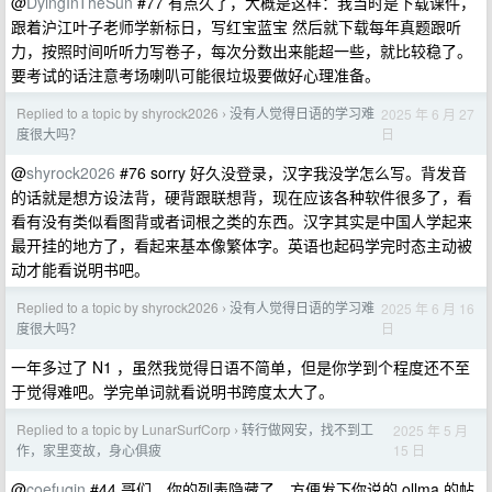
@
DyingInTheSun
#77 有点久了，大概是这样：我当时是下载课件，
跟着沪江叶子老师学新标日，写红宝蓝宝 然后就下载每年真题跟听
力，按照时间听听力写卷子，每次分数出来能超一些，就比较稳了。
要考试的话注意考场喇叭可能很垃圾要做好心理准备。
Replied to a topic by shyrock2026
没有人觉得日语的学习难
2025 年 6 月 27
›
日
度很大吗？
@
shyrock2026
#76 sorry 好久没登录，汉字我没学怎么写。背发音
的话就是想方设法背，硬背跟联想背，现在应该各种软件很多了，看
看有没有类似看图背或者词根之类的东西。汉字其实是中国人学起来
最开挂的地方了，看起来基本像繁体字。英语也起码学完时态主动被
动才能看说明书吧。
Replied to a topic by shyrock2026
没有人觉得日语的学习难
2025 年 6 月 16
›
日
度很大吗？
一年多过了 N1 ，虽然我觉得日语不简单，但是你学到个程度还不至
于觉得难吧。学完单词就看说明书跨度太大了。
Replied to a topic by LunarSurfCorp
转行做网安，找不到工
2025 年 5 月
›
15 日
作，家里变故，身心俱疲
@
coefuqin
#44 哥们，你的列表隐藏了，方便发下你说的 ollma 的帖