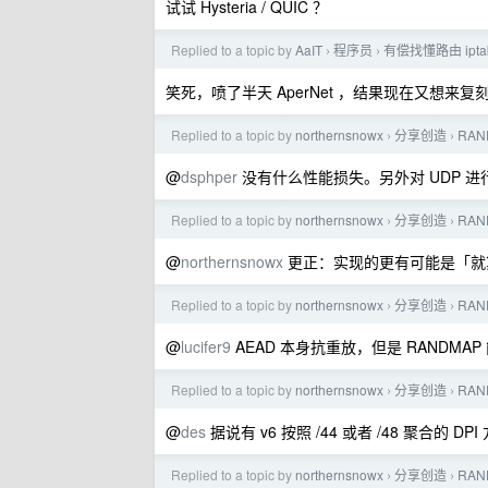
试试 Hysteria / QUIC ？
Replied to a topic by
AaIT
程序员
有偿找懂路由 ipt
›
›
笑死，喷了半天 AperNet ，结果现在又想来复刻
Replied to a topic by
northernsnowx
分享创造
RA
›
›
@
dsphper
没有什么性能损失。另外对 UDP 进行
Replied to a topic by
northernsnowx
分享创造
RA
›
›
@
northernsnowx
更正：实现的更有可能是「就
Replied to a topic by
northernsnowx
分享创造
RA
›
›
@
lucifer9
AEAD 本身抗重放，但是 RANDM
Replied to a topic by
northernsnowx
分享创造
RA
›
›
@
des
据说有 v6 按照 /44 或者 /48 聚合的 
Replied to a topic by
northernsnowx
分享创造
RA
›
›