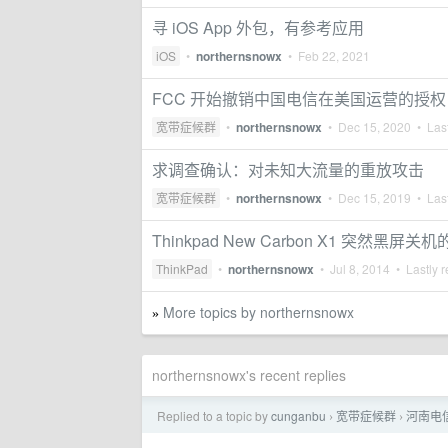
寻 iOS App 外包，有参考应用
iOS
•
northernsnowx
•
Feb 22, 2021
FCC 开始撤销中国电信在美国运营的授权，
宽带症候群
•
northernsnowx
•
Dec 15, 2020
• Last
求调查确认：对未知大流量的重放攻击
宽带症候群
•
northernsnowx
•
Dec 15, 2019
• Last
Thinkpad New Carbon X1 突然黑屏
ThinkPad
•
northernsnowx
•
Jul 8, 2014
• Lastly r
More topics by northernsnowx
»
northernsnowx's recent replies
Replied to a topic by
cunganbu
宽带症候群
河南电信
›
›