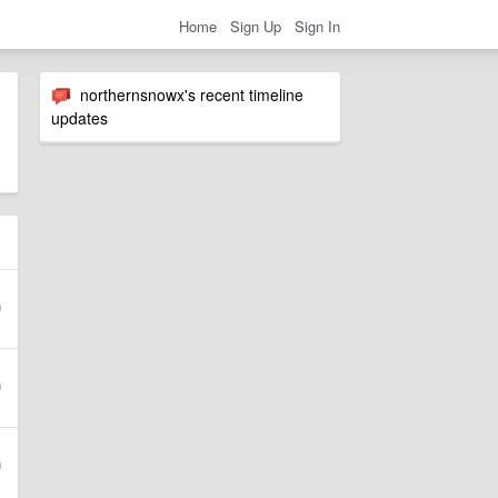
Home
Sign Up
Sign In
northernsnowx's recent timeline
updates