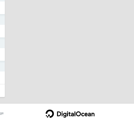
2
2
2
ge