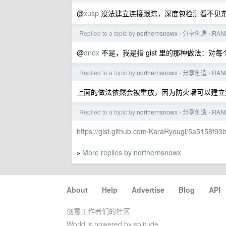
@
xusp
没法建立连接跟踪，深度包检测看不见
Replied to a topic by
northernsnowx
分享创造
RA
›
›
@
dndx
不是，我是指 gist 里的那种做法：对每
Replied to a topic by
northernsnowx
分享创造
RA
›
›
上面的做法依然会被重放，因为防火墙可以建立
Replied to a topic by
northernsnowx
分享创造
RA
›
›
https://gist.github.com/KaraRyougi/5a5158f
More replies by northernsnowx
»
About
·
Help
·
Advertise
·
Blog
·
API
创意工作者们的社区
World is powered by solitude