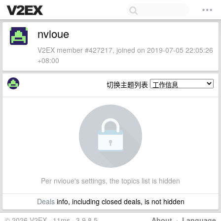
nvioue
V2EX member #427217, joined on 2019-07-05 22:05:26
+08:00
切换主题列表
Per nvioue's settings, the topics list is hidden
Deals
info, including closed deals, is not hidden
© 2026 V2EX · 11ms · 3.9.8.5
About
·
Language